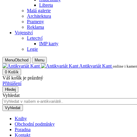
Libreta
Malá galerie
Architektura
Prameny
Reklama
Vojenství
Letectví
IMP karty
Legie
Menu
Obchod
Menu
Antikvariát Kant
online i kame
0
Košík
Váš košík je prázdný
Přihlášení
Hledej
Vyhledat
Vyhledat
Knihy
Obchodní podmínky
Poradna
Kontakt