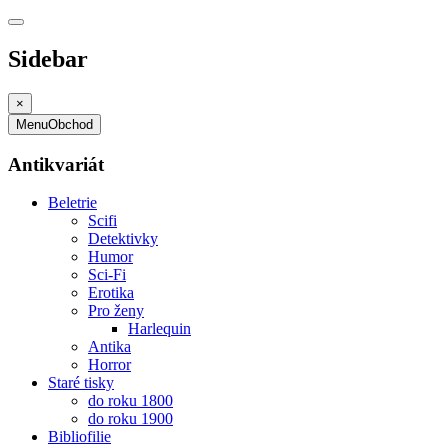
Sidebar
×
Menu
Obchod
Antikvariát
Beletrie
Scifi
Detektivky
Humor
Sci-Fi
Erotika
Pro ženy
Harlequin
Antika
Horror
Staré tisky
do roku 1800
do roku 1900
Bibliofilie