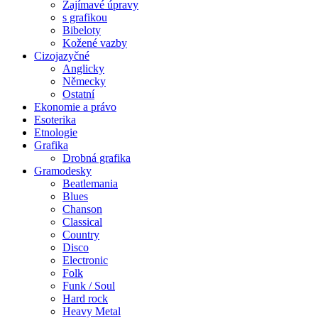
Zajímavé úpravy
s grafikou
Bibeloty
Kožené vazby
Cizojazyčné
Anglicky
Německy
Ostatní
Ekonomie a právo
Esoterika
Etnologie
Grafika
Drobná grafika
Gramodesky
Beatlemania
Blues
Chanson
Classical
Country
Disco
Electronic
Folk
Funk / Soul
Hard rock
Heavy Metal