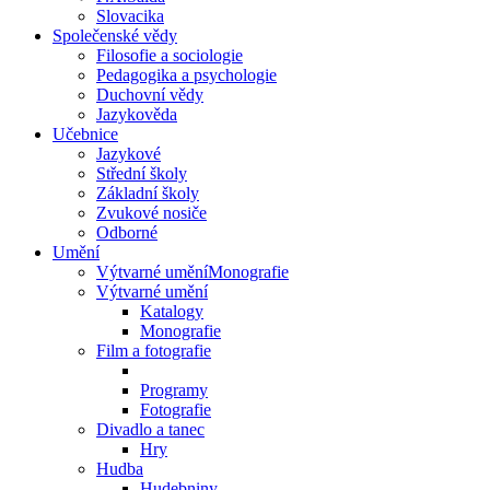
Slovacika
Společenské vědy
Filosofie a sociologie
Pedagogika a psychologie
Duchovní vědy
Jazykověda
Učebnice
Jazykové
Střední školy
Základní školy
Zvukové nosiče
Odborné
Umění
Výtvarné uměníMonografie
Výtvarné umění
Katalogy
Monografie
Film a fotografie
Programy
Fotografie
Divadlo a tanec
Hry
Hudba
Hudebniny