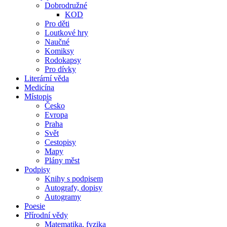
Dobrodružné
KOD
Pro děti
Loutkové hry
Naučné
Komiksy
Rodokapsy
Pro dívky
Literární věda
Medicína
Místopis
Česko
Evropa
Praha
Svět
Cestopisy
Mapy
Plány měst
Podpisy
Knihy s podpisem
Autografy, dopisy
Autogramy
Poesie
Přírodní vědy
Matematika, fyzika