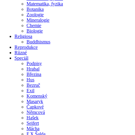
Matematika, fyzika
Botanika
Zoologie
Mineralogie
Chemie
Biologie
Religiosa
Buddhismus
Reprodukce
Různé
Speciál
Podpisy
Hrabal
Březina
Hus
Bezruč
Exil
Komenský
Masaryk
Čapkové
Němcová
Hašek
Seifert
Mácha
F.X.Šalda