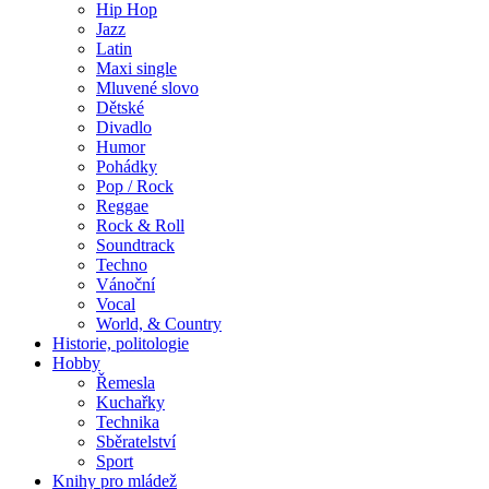
Hip Hop
Jazz
Latin
Maxi single
Mluvené slovo
Dětské
Divadlo
Humor
Pohádky
Pop / Rock
Reggae
Rock & Roll
Soundtrack
Techno
Vánoční
Vocal
World, & Country
Historie, politologie
Hobby
Řemesla
Kuchařky
Technika
Sběratelství
Sport
Knihy pro mládež