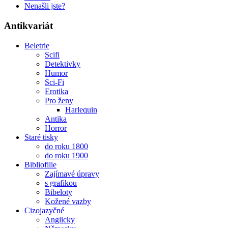
Nenašli jste?
Antikvariát
Beletrie
Scifi
Detektivky
Humor
Sci-Fi
Erotika
Pro ženy
Harlequin
Antika
Horror
Staré tisky
do roku 1800
do roku 1900
Bibliofilie
Zajímavé úpravy
s grafikou
Bibeloty
Kožené vazby
Cizojazyčné
Anglicky