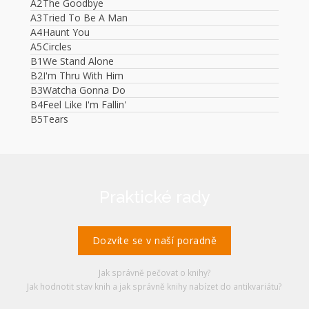
A2
The Goodbye
A3
Tried To Be A Man
A4
Haunt You
A5
Circles
B1
We Stand Alone
B2
I'm Thru With Him
B3
Watcha Gonna Do
B4
Feel Like I'm Fallin'
B5
Tears
Praktické rady
Dozvíte se v naší poradně
Jak správně pečovat o knihy?
Jak hodnotit stav knih a jak správně knihy nabízet do antikvariátu?