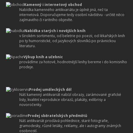
Kamenný i internetový obchod
Nabídka kamenného antikvariátu je úplně jiná, než ta
internetová. Doporučujeme tedy osobní návštěvu - určitě něco
zajímavého či raritního objevíte.
Nabídka starých i novějších knih
v širokém sortimentu, od beletrie po poezii, od lékařských knih
po ty humoristické, od jazykových slovníků po právnickou
literaturu.
Výkup knih a učebnic
provádíme za hotové, hodnotnější knihy bereme i do komisního
prodeje.
Prodej uměleckých děl
Náš kamenný antikvariát nabízí obrazy, zarámované grafické
listy, kvalitní reprodukce obrazů, plakáty, exlibrisy a
novoročenky.
Prodej sběratelských předmětů
Náš antikvariát prodává pohlednice, staré fotografie,
gramodesky, různé letáky, reklamy, ale i autogramy známých
osobností.