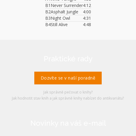
B1
Never Surrender
4:12
B2
Asphalt Jungle
4:00
B3
Night Owl
4:31
B4
Still Alive
4:48
Praktické rady
Dozvíte se v naší poradně
Jak správně pečovat o knihy?
Jak hodnotit stav knih a jak správně knihy nabízet do antikvariátu?
Novinky na váš e-mail