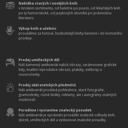
Nabídka starých i novějších knih
v širokém sortimentu, od beletrie po poezii, od lékařských knih
po ty humoristické, od jazykových slovníků po právnickou
literaturu.
Výkup knih a učebnic
provádíme za hotové, hodnotnější knihy bereme i do komisního
prodeje.
Prodej uměleckých děl
Náš kamenný antikvariát nabízí obrazy, zarámované grafické
listy, kvalitní reprodukce obrazů, plakáty, exlibrisy a
novoročenky.
Prodej sběratelských předmětů
Náš antikvariát prodává pohlednice, staré fotografie,
gramodesky, různé letáky, reklamy, ale i autogramy známých
osobností.
Poradíme i vystavíme znalecký posudek
Náš antikvariát je oprávněn provádět znalecké odhady knih,
sbírek, uměleckých děl a vystavovat znalecké posudky.