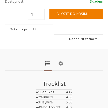
Dostupnost:
Skladem
Dotaz na produkt
Doporučit známému
Tracklist
A1
Bad Girls
4:42
A2
Winners
4:36
A3
Haywire
5:06
A4
Who Tonight
4:58