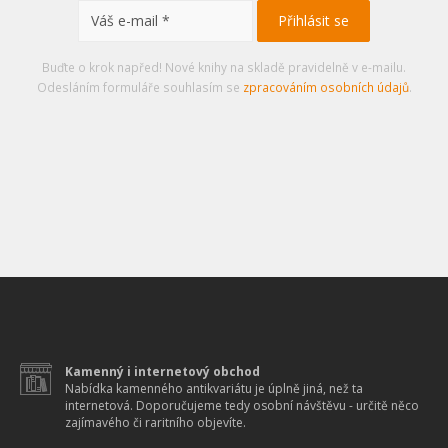
Buďte o krok napřed! Nové knihy na skladě pravidelně v e-mailu.
Odesláním formuláře souhlasím se
zpracováním osobních údajů
.
Kamenný i internetový obchod
Nabídka kamenného antikvariátu je úplně jiná, než ta
internetová. Doporučujeme tedy osobní návštěvu - určitě něco
zajímavého či raritního objevíte.