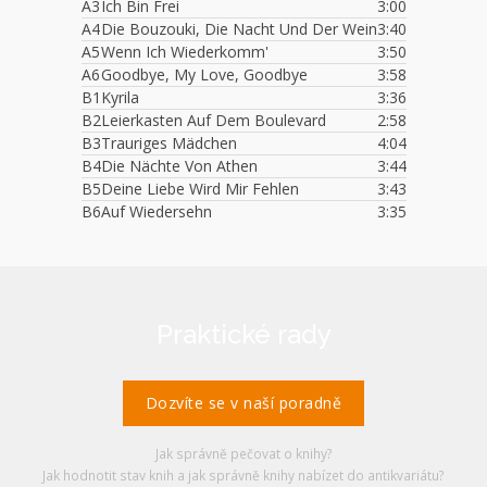
A3
Ich Bin Frei
3:00
A4
Die Bouzouki, Die Nacht Und Der Wein
3:40
A5
Wenn Ich Wiederkomm'
3:50
A6
Goodbye, My Love, Goodbye
3:58
B1
Kyrila
3:36
B2
Leierkasten Auf Dem Boulevard
2:58
B3
Trauriges Mädchen
4:04
B4
Die Nächte Von Athen
3:44
B5
Deine Liebe Wird Mir Fehlen
3:43
B6
Auf Wiedersehn
3:35
Praktické rady
Dozvíte se v naší poradně
Jak správně pečovat o knihy?
Jak hodnotit stav knih a jak správně knihy nabízet do antikvariátu?