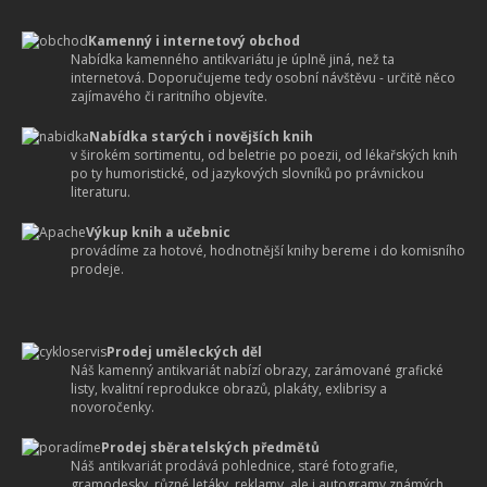
Kamenný i internetový obchod
Nabídka kamenného antikvariátu je úplně jiná, než ta
internetová. Doporučujeme tedy osobní návštěvu - určitě něco
zajímavého či raritního objevíte.
Nabídka starých i novějších knih
v širokém sortimentu, od beletrie po poezii, od lékařských knih
po ty humoristické, od jazykových slovníků po právnickou
literaturu.
Výkup knih a učebnic
provádíme za hotové, hodnotnější knihy bereme i do komisního
prodeje.
Prodej uměleckých děl
Náš kamenný antikvariát nabízí obrazy, zarámované grafické
listy, kvalitní reprodukce obrazů, plakáty, exlibrisy a
novoročenky.
Prodej sběratelských předmětů
Náš antikvariát prodává pohlednice, staré fotografie,
gramodesky, různé letáky, reklamy, ale i autogramy známých