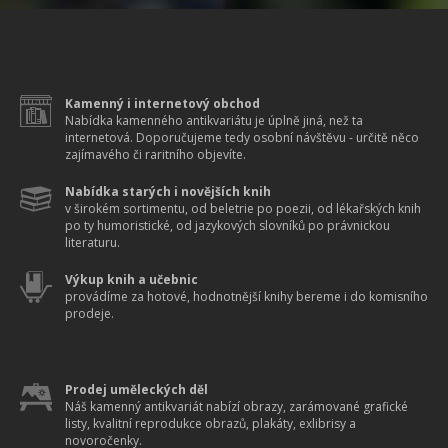
Kamenný i internetový obchod
Nabídka kamenného antikvariátu je úplně jiná, než ta
internetová. Doporučujeme tedy osobní návštěvu - určitě něco
zajímavého či raritního objevíte.
Nabídka starých i novějších knih
v širokém sortimentu, od beletrie po poezii, od lékařských knih
po ty humoristické, od jazykových slovníků po právnickou
literaturu.
Výkup knih a učebnic
provádíme za hotové, hodnotnější knihy bereme i do komisního
prodeje.
Prodej uměleckých děl
Náš kamenný antikvariát nabízí obrazy, zarámované grafické
listy, kvalitní reprodukce obrazů, plakáty, exlibrisy a
novoročenky.