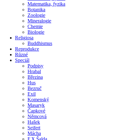
Matematika, fyzika
Botanika
Zoologie
Mineralogie
Chemie
Biologie
Religiosa
Buddhismus
Reprodukce
Různé
Speciál
Podpisy
Hrabal
Březina
Hus
Bezruč
Exil
Komenský
Masaryk
Čapkové
Němcová
Hašek
Seifert
Mácha
F.X.Šalda