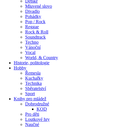
Dětské
Mluvené slovo
Divadlo
Pohádky
Pop / Rock
Reggae
Rock & Roll
Soundtrack
Techno
Vánoční
Vocal
World, & Country
Historie, politologie
Hobby
Řemesla
Kuchařky
Technika
Sběratelství
Sport
Knihy pro mládež
Dobrodružné
KOD
Pro děti
Loutkové hry
Naučné