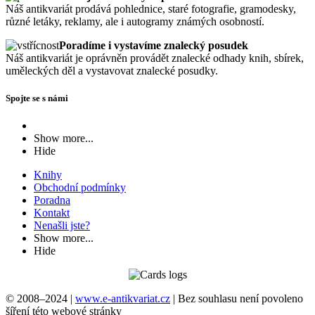
Náš antikvariát prodává pohlednice, staré fotografie, gramodesky,
různé letáky, reklamy, ale i autogramy známých osobností.
Poradíme i vystavíme znalecký posudek
Náš antikvariát je oprávněn provádět znalecké odhady knih, sbírek,
uměleckých děl a vystavovat znalecké posudky.
Spojte se s námi
Show more...
Hide
Knihy
Obchodní podmínky
Poradna
Kontakt
Nenašli jste?
Show more...
Hide
© 2008–2024 |
www.e-antikvariat.cz
|
Bez souhlasu není povoleno
šíření této webové stránky