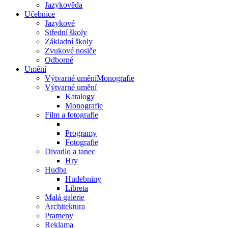
Jazykověda
Učebnice
Jazykové
Střední školy
Základní školy
Zvukové nosiče
Odborné
Umění
Výtvarné uměníMonografie
Výtvarné umění
Katalogy
Monografie
Film a fotografie
Programy
Fotografie
Divadlo a tanec
Hry
Hudba
Hudebniny
Libreta
Malá galerie
Architektura
Prameny
Reklama