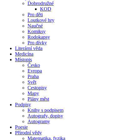
Dobrodružné
KOD
Pro děti
Loutkové hry
Naučné
Komiksy
Rodokapsy
Pro dívky
Literární věda
Medicína
Místopis
Česko
Evropa
Praha
Svět
Cestopisy
Mapy
Plány měst
Podpisy
Knihy s podpisem
Autografy, dopisy
Autogramy
Poesie
Přírodní vědy
Matematika, fyzika