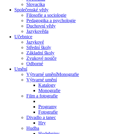
Slovacika
Společenské vědy
Filosofie a sociologie
Pedagogika a psychologie
Duchovní vědy
Jazykověda
Učebnice
Jazykové
Střední školy
Základní školy
Zvukové nosiče
Odborné
Umění
Výtvarné uměníMonografie
Výtvarné umění
Katalogy
Monografie
Film a fotografie
Programy
Fotografie
Divadlo a tanec
Hry
Hudba
Hudebniny