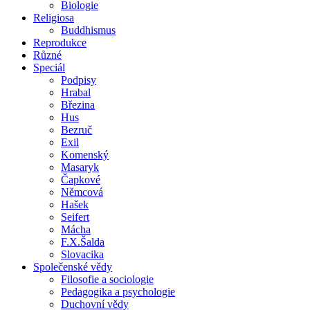
Biologie
Religiosa
Buddhismus
Reprodukce
Různé
Speciál
Podpisy
Hrabal
Březina
Hus
Bezruč
Exil
Komenský
Masaryk
Čapkové
Němcová
Hašek
Seifert
Mácha
F.X.Šalda
Slovacika
Společenské vědy
Filosofie a sociologie
Pedagogika a psychologie
Duchovní vědy