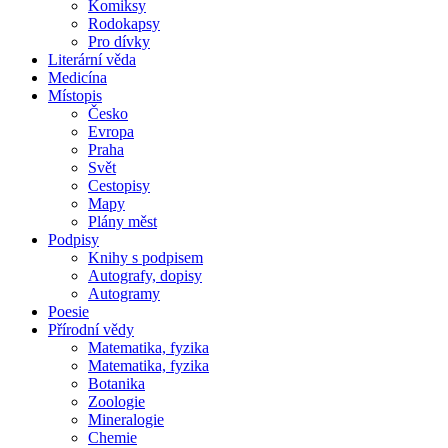
Komiksy
Rodokapsy
Pro dívky
Literární věda
Medicína
Místopis
Česko
Evropa
Praha
Svět
Cestopisy
Mapy
Plány měst
Podpisy
Knihy s podpisem
Autografy, dopisy
Autogramy
Poesie
Přírodní vědy
Matematika, fyzika
Matematika, fyzika
Botanika
Zoologie
Mineralogie
Chemie