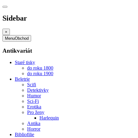
Sidebar
×
Menu
Obchod
Antikvariát
Staré tisky
do roku 1800
do roku 1900
Beletrie
Scifi
Detektivky
Humor
Sci-Fi
Erotika
Pro ženy
Harlequin
Antika
Horror
Bibliofilie