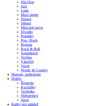
Hip Hop
Jazz
Latin
Maxi single
Humor
Dětské
Mluvené slovo
Divadlo
Pohádky
Pop / Rock
Reggae
Rock & Roll
Soundtrack
Techno
Vánoční
Vocal
World, & Country
Historie, politologie
Hobby
Řemesla
Kuchařky
Technika
Sběratelství
Sport
Knihy pro mládež