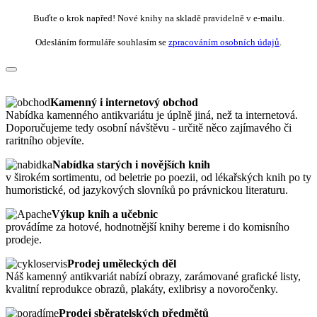
Buďte o krok napřed! Nové knihy na skladě pravidelně v e-mailu.
Odesláním formuláře souhlasím se
zpracováním osobních údajů
.
Kamenný i internetový obchod
Nabídka kamenného antikvariátu je úplně jiná, než ta internetová.
Doporučujeme tedy osobní návštěvu - určitě něco zajímavého či
raritního objevíte.
Nabídka starých i novějších knih
v širokém sortimentu, od beletrie po poezii, od lékařských knih po ty
humoristické, od jazykových slovníků po právnickou literaturu.
Výkup knih a učebnic
provádíme za hotové, hodnotnější knihy bereme i do komisního
prodeje.
Prodej uměleckých děl
Náš kamenný antikvariát nabízí obrazy, zarámované grafické listy,
kvalitní reprodukce obrazů, plakáty, exlibrisy a novoročenky.
Prodej sběratelských předmětů