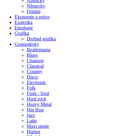
Anglicky
Německy
Ostatní
Ekonomie a právo
Esoterika
Etnologie
Grafika
Drobná grafika
Gramodesky
Beatlemania
Blues
Chanson
Classical
Country
Disco
Electronic
Folk
Funk / Soul
Hard rock
Heavy Metal
Hip Hop
Jazz
Latin
Maxi single
Humor