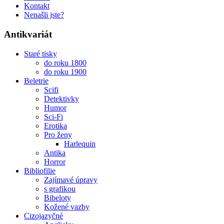
Kontakt
Nenašli jste?
Antikvariát
Staré tisky
do roku 1800
do roku 1900
Beletrie
Scifi
Detektivky
Humor
Sci-Fi
Erotika
Pro ženy
Harlequin
Antika
Horror
Bibliofilie
Zajímavé úpravy
s grafikou
Bibeloty
Kožené vazby
Cizojazyčné