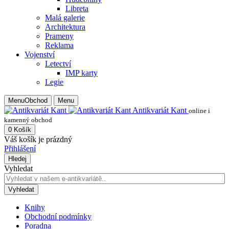
Libreta
Malá galerie
Architektura
Prameny
Reklama
Vojenství
Letectví
IMP karty
Legie
Menu
Obchod
Menu
Antikvariát Kant
online i
kamenný obchod
0
Košík
Váš košík je prázdný
Přihlášení
Hledej
Vyhledat
Vyhledat
Knihy
Obchodní podmínky
Poradna