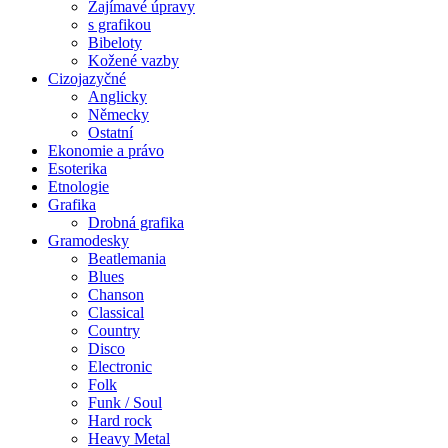
Zajímavé úpravy
s grafikou
Bibeloty
Kožené vazby
Cizojazyčné
Anglicky
Německy
Ostatní
Ekonomie a právo
Esoterika
Etnologie
Grafika
Drobná grafika
Gramodesky
Beatlemania
Blues
Chanson
Classical
Country
Disco
Electronic
Folk
Funk / Soul
Hard rock
Heavy Metal