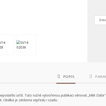
Dota
POPIS
PARA
epodařilo určit. Tuto ručně vytvořenou publikaci věnoval „Milé Dáše
át. Obálka je zdobena vepředu i vzadu.