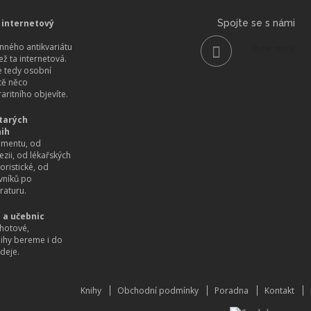
 internetový
Spojte se s námi
ného antikvariátu
Show more...
než ta internetová.
 tedy osobní
itě něco
aritního objevíte.
tarých
nih
imentu, od
ezii, od lékařských
oristické, od
vníků po
raturu.
 a učebnic
hotové,
nihy bereme i do
deje.
Knihy
Obchodní podmínky
Poradna
Kontakt