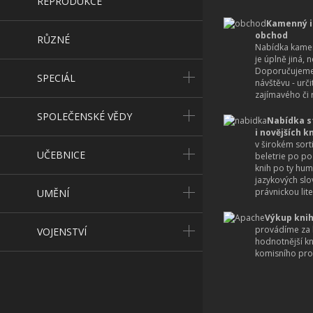
REPRODUKCE
Kamenný i
obchod
RŮZNÉ
Nabídka kamen
je úplně jiná, 
Doporučujeme
SPECIÁL
návštěvu - urč
zajímavého či r
SPOLEČENSKÉ VĚDY
Nabídka s
i novějších k
v širokém sort
UČEBNICE
beletrie po po
knih po ty hum
jazykových slo
právnickou lite
UMĚNÍ
Výkup knih
provádíme za 
VOJENSTVÍ
hodnotnější k
komisního pro