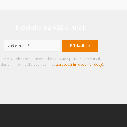
Novinky na váš e-mail
Buďte o krok napřed! Nové knihy na skladě pravidelně v e-mailu.
desláním formuláře souhlasím se
zpracováním osobních údajů
.