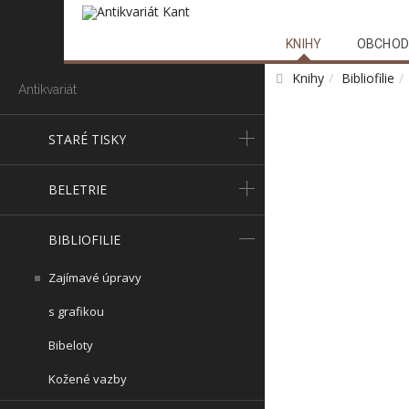
KNIHY
OBCHOD
Knihy
Bibliofilie
Antikvariát
STARÉ TISKY
BELETRIE
BIBLIOFILIE
Zajímavé úpravy
s grafikou
Bibeloty
Kožené vazby