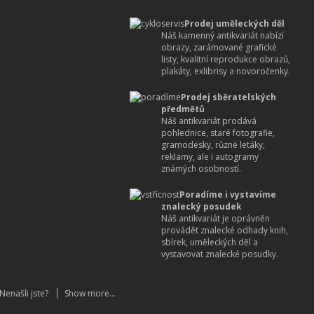
Prodej uměleckých děl
Náš kamenný antikvariát nabízí
obrazy, zarámované grafické
listy, kvalitní reprodukce obrazů,
plakáty, exlibrisy a novoročenky.
Prodej sběratelských
předmětů
Náš antikvariát prodává
pohlednice, staré fotografie,
gramodesky, různé letáky,
reklamy, ale i autogramy
známých osobností.
Poradíme i vystavíme
znalecký posudek
Náš antikvariát je oprávněn
provádět znalecké odhady knih,
sbírek, uměleckých děl a
vystavovat znalecké posudky.
Nenašli jste?
Show more...