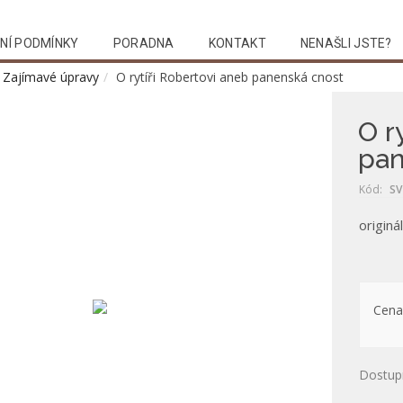
NÍ PODMÍNKY
PORADNA
KONTAKT
NENAŠLI JSTE?
Zajímavé úpravy
O rytíři Robertovi aneb panenská cnost
O r
pan
Kód:
SV
originá
Cena
Dostup