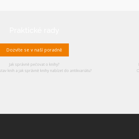
Praktické rady
Dozvíte se v naší poradně
Jak správně pečovat o knihy?
stav knih a jak správně knihy nabízet do antikvariátu?
O