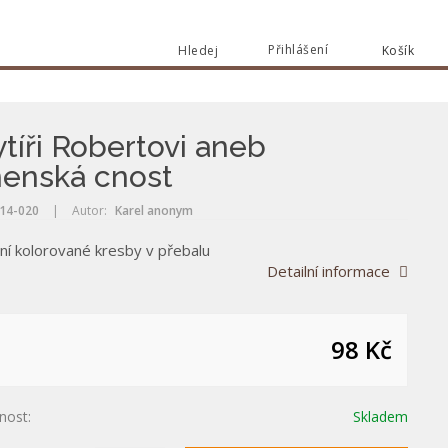
Přihlášení
Hledej
Košík
Vyhle
Vyhledat
ytíři Robertovi aneb
enská cnost
14-020
|
Autor:
Karel anonym
lní kolorované kresby v přebalu
Detailní informace
98 Kč
nost:
Skladem