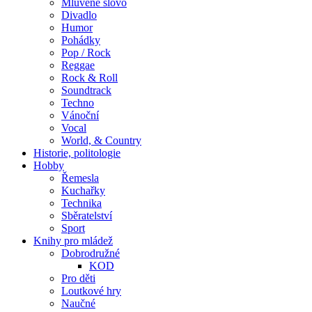
Mluvené slovo
Divadlo
Humor
Pohádky
Pop / Rock
Reggae
Rock & Roll
Soundtrack
Techno
Vánoční
Vocal
World, & Country
Historie, politologie
Hobby
Řemesla
Kuchařky
Technika
Sběratelství
Sport
Knihy pro mládež
Dobrodružné
KOD
Pro děti
Loutkové hry
Naučné