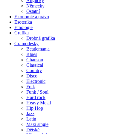
Anglicky
Německy
Ostatní
Ekonomie a právo
Esoterika
Etnologie
Grafika
Drobná grafika
Gramodesky
Beatlemania
Blues
Chanson
Classical
Country
Disco
Electronic
Folk
Funk / Soul
Hard rock
Heavy Metal
Hip Hop
Jazz
Latin
Maxi single
Dětské