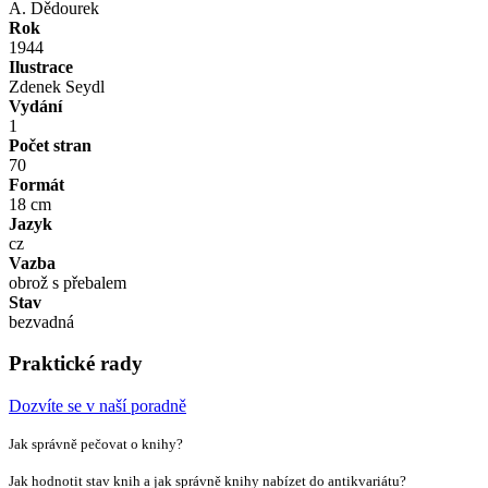
A. Dědourek
Rok
1944
Ilustrace
Zdenek Seydl
Vydání
1
Počet stran
70
Formát
18 cm
Jazyk
cz
Vazba
obrož s přebalem
Stav
bezvadná
Praktické rady
Dozvíte se v naší poradně
Jak správně pečovat o knihy?
Jak hodnotit stav knih a jak správně knihy nabízet do antikvariátu?