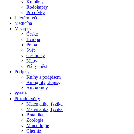
Komiksy
Rodokapsy
Pro dívky
Literární věda
Medicína
Místopis
Česko
Evropa
Praha
Svět
Cestopisy
Mapy
Plány měst
Podpisy
Knihy s podpisem
Autografy, dopisy
Autogramy
Poesie
Přírodní vědy
Matematika, fyzika
Matematika, fyzika
Botanika
Zoologie
Mineralogie
Chemie