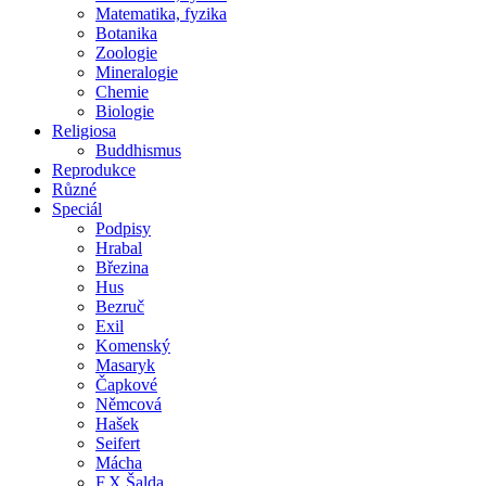
Matematika, fyzika
Botanika
Zoologie
Mineralogie
Chemie
Biologie
Religiosa
Buddhismus
Reprodukce
Různé
Speciál
Podpisy
Hrabal
Březina
Hus
Bezruč
Exil
Komenský
Masaryk
Čapkové
Němcová
Hašek
Seifert
Mácha
F.X.Šalda