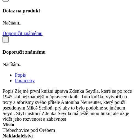
Dotaz na produkt
Načítám...
Doporučit známému
Doporučit známému
Načítám...
Popis
Parametry
Popis
Zřejmě první knižní úprava Zdenka Seydla, které se po roce
1945 stal nejznámějším úpravcem knih. Tuto knížku vytvořil na
texty a aforismy svého přítele Antonína Neureutter, který použil
pseudonym Miloš Sedloň, prý aby to bylo podobné se jménem
Seydl. Styl ilustrací Zdenka Seydla má ještě jinou linku, ale už je
vidět jeho rozvenost a zábavnost
Místo
Třebechovice pod Orebem
Nakladatelství