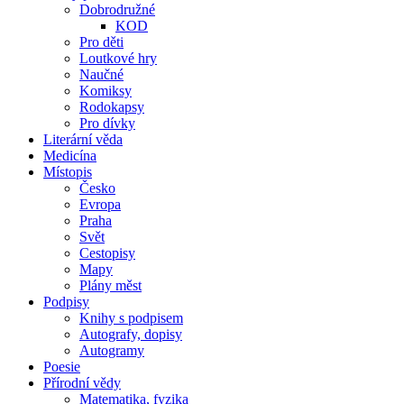
Dobrodružné
KOD
Pro děti
Loutkové hry
Naučné
Komiksy
Rodokapsy
Pro dívky
Literární věda
Medicína
Místopis
Česko
Evropa
Praha
Svět
Cestopisy
Mapy
Plány měst
Podpisy
Knihy s podpisem
Autografy, dopisy
Autogramy
Poesie
Přírodní vědy
Matematika, fyzika