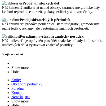
Prodej uměleckých děl
Náš kamenný antikvariát nabízí obrazy, zarámované grafické listy,
kvalitní reprodukce obrazů, plakáty, exlibrisy a novoročenky.
Prodej sběratelských předmětů
Náš antikvariát prodává pohlednice, staré fotografie, gramodesky,
různé letáky, reklamy, ale i autogramy známých osobností.
Poradíme i vystavíme znalecký posudek
Náš antikvariát je oprávněn provádět znalecké odhady knih, sbírek,
uměleckých děl a vystavovat znalecké posudky.
Spojte se s námi
Show more...
Hide
Knihy
Obchodní podmínky
Poradna
Kontakt
Nenašli jste?
Show more...
Hide