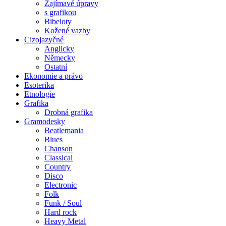
Zajímavé úpravy
s grafikou
Bibeloty
Kožené vazby
Cizojazyčné
Anglicky
Německy
Ostatní
Ekonomie a právo
Esoterika
Etnologie
Grafika
Drobná grafika
Gramodesky
Beatlemania
Blues
Chanson
Classical
Country
Disco
Electronic
Folk
Funk / Soul
Hard rock
Heavy Metal