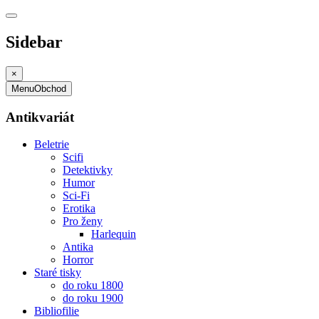
Sidebar
×
Menu
Obchod
Antikvariát
Beletrie
Scifi
Detektivky
Humor
Sci-Fi
Erotika
Pro ženy
Harlequin
Antika
Horror
Staré tisky
do roku 1800
do roku 1900
Bibliofilie