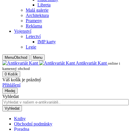
Libreta
Malá galerie
Architektura
Prameny
Reklama
Vojenství
Letectví
IMP karty
Legie
Menu
Obchod
Menu
Antikvariát Kant
online i
kamenný obchod
0
Košík
Váš košík je prázdný
Přihlášení
Hledej
Vyhledat
Vyhledat
Knihy
Obchodní podmínky
Poradna