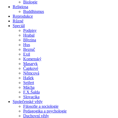
Biologie
Religiosa
Buddhismus
Reprodukce
Různé
Speciál
Podpisy
Hrabal
Březina
Hus
Bezruč
Exil
Komenský
Masaryk
Čapkové
Němcová
Hašek
Seifert
Mácha
F.X.Šalda
Slovacika
Společenské vědy
Filosofie a sociologie
Pedagogika a psychologie
Duchovní vědy