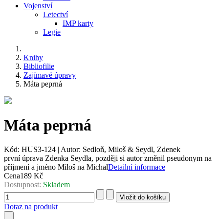
Vojenství
Letectví
IMP karty
Legie
Knihy
Bibliofilie
Zajímavé úpravy
Máta peprná
Máta peprná
Kód:
HUS3-124
|
Autor:
Sedloň, Miloš & Seydl, Zdenek
první úprava Zdenka Seydla, později si autor změnil pseudonym na
příjmení a jméno Miloš na Michal
Detailní informace
Cena
189 Kč
Dostupnost:
Skladem
Dotaz na produkt