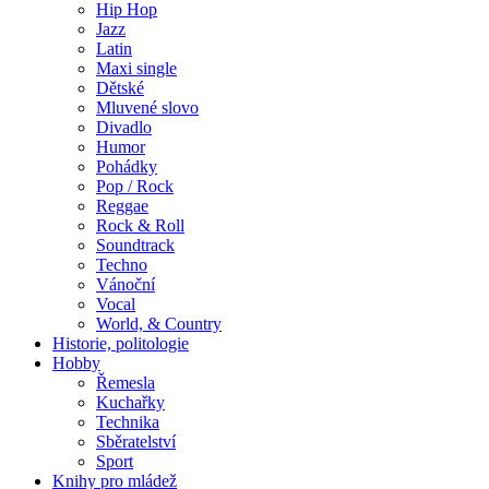
Hip Hop
Jazz
Latin
Maxi single
Dětské
Mluvené slovo
Divadlo
Humor
Pohádky
Pop / Rock
Reggae
Rock & Roll
Soundtrack
Techno
Vánoční
Vocal
World, & Country
Historie, politologie
Hobby
Řemesla
Kuchařky
Technika
Sběratelství
Sport
Knihy pro mládež