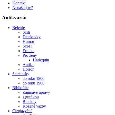
Kontakt
Nenašli jste?
Antikvariát
Beletrie
Scifi
Detektivky
Humor
Sci-Fi
Erotika
Pro ženy
Harlequin
Antika
Horror
Staré tisky
do roku 1800
do roku 1900
Bibliofilie
Zajímavé úpravy
s grafikou
Bibeloty
Kožené vazby
Cizojazyčné