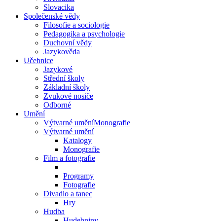
Slovacika
Společenské vědy
Filosofie a sociologie
Pedagogika a psychologie
Duchovní vědy
Jazykověda
Učebnice
Jazykové
Střední školy
Základní školy
Zvukové nosiče
Odborné
Umění
Výtvarné uměníMonografie
Výtvarné umění
Katalogy
Monografie
Film a fotografie
Programy
Fotografie
Divadlo a tanec
Hry
Hudba
Hudebniny