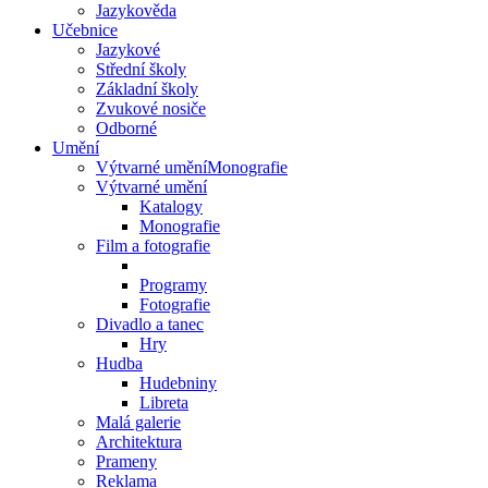
Jazykověda
Učebnice
Jazykové
Střední školy
Základní školy
Zvukové nosiče
Odborné
Umění
Výtvarné uměníMonografie
Výtvarné umění
Katalogy
Monografie
Film a fotografie
Programy
Fotografie
Divadlo a tanec
Hry
Hudba
Hudebniny
Libreta
Malá galerie
Architektura
Prameny
Reklama