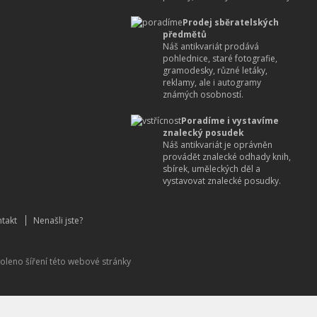
Prodej sběratelských
předmětů
Náš antikvariát prodává
pohlednice, staré fotografie,
gramodesky, různé letáky,
reklamy, ale i autogramy
známých osobností.
Poradíme i vystavíme
znalecký posudek
Náš antikvariát je oprávněn
provádět znalecké odhady knih,
sbírek, uměleckých děl a
vystavovat znalecké posudky.
takt
Nenašli jste?
oleno šíření této webové stránky