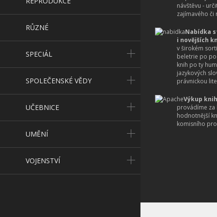
REPRODUKCE
návštěvu - urč
zajímavého či r
RŮZNÉ
Nabídka s
i novějších k
v širokém sort
SPECIÁL
beletrie po po
knih po ty hum
jazykových slo
SPOLEČENSKÉ VĚDY
právnickou lite
Výkup knih
UČEBNICE
provádíme za 
hodnotnější k
komisního pro
UMĚNÍ
VOJENSTVÍ