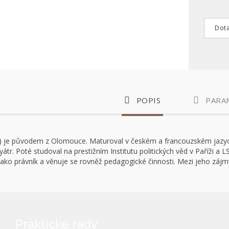
Dota
POPIS
PARA
) je původem z Olomouce. Maturoval v českém a francouzském jazyc
átr. Poté studoval na prestižním Institutu politických věd v Paříži a 
jako právník a věnuje se rovněž pedagogické činnosti. Mezi jeho zájmy
Praktické rady