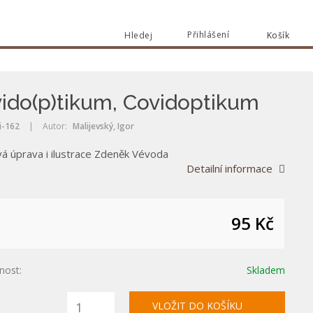
Přihlášení
Hledej
Košík
Vyhle
Vyhledat
ido(p)tikum, Covidoptikum
i-162
|
Autor:
Malijevský, Igor
vá úprava i ilustrace Zdeněk Vévoda
Detailní informace
95 Kč
nost:
Skladem