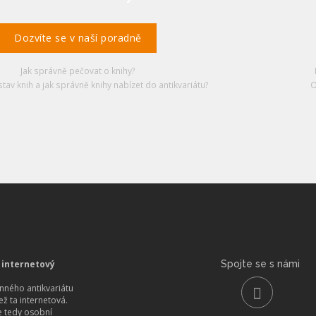
Dozvíte se v naší poradně
Jak správně pečovat o knihy?
stav knih a jak správně knihy nabízet do antikvariátu?
O
 internetový
Spojte se s námi
ného antikvariátu
než ta internetová.
 tedy osobní