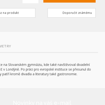
z na produkt
Doporučit známému
METRY
e na Slovanském gymnáziu, kde také navštěvoval divadelní
LSE v Londýně. Po práci pro evropské instituce se přesunul do
 patří kromě divadla a literatury také gastronomie.
Novinky na váš e-mail