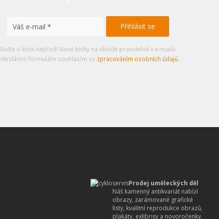
Buďte o krok napřed! Nové knihy na skladě pravidelně v e-mailu.
desláním formuláře souhlasím se
zpracováním osobních údajů
.
Prodej uměleckých děl
Náš kamenný antikvariát nabízí
obrazy, zarámované grafické
listy, kvalitní reprodukce obrazů,
plakáty, exlibrisy a novoročenky.