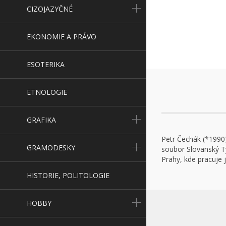
CIZOJAZYČNÉ
EKONOMIE A PRÁVO
ESOTERIKA
ETNOLOGIE
GRAFIKA
Petr Čechák (*1990
GRAMODESKY
soubor Slovanský Ty
Prahy, kde pracuje 
HISTORIE, POLITOLOGIE
HOBBY