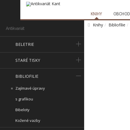
KNIHY
OBCHOD
Knihy
Bibliofilie
Antikvariát
BELETRIE
STARÉ TISKY
BIBLIOFILIE
Zajímavé úpravy
s grafikou
Bibeloty
Kožené vazby