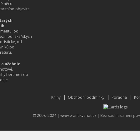
itě něco
aritního objevíte.
tarých
nih
imentu, od
ezii, od lékařských
oristické, od
vníků po
raturu.
 a učebnic
hotové,
nihy bereme i do
deje.
Knihy
Obchodní podmínky
Poradna
Kon
© 2008–2024 |
www.e-antikvariat.cz
|
Bez souhlasu není pov