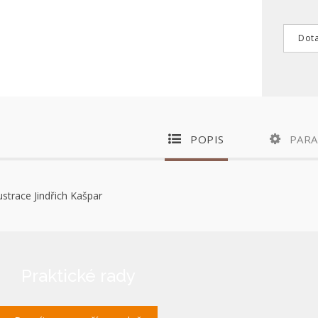
Dota
POPIS
PAR
lustrace Jindřich Kašpar
Praktické rady