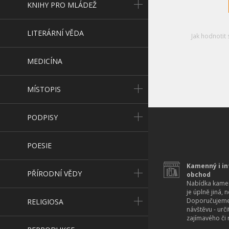
KNIHY PRO MLÁDEŽ
LITERÁRNÍ VĚDA
Jak hodnotit 
MEDICÍNA
MÍSTOPIS
PODPISY
POESIE
Kamenný i in
PŘÍRODNÍ VĚDY
obchod
Nabídka kamen
je úplně jiná, 
Doporučujeme
RELIGIOSA
návštěvu - urč
zajímavého či r