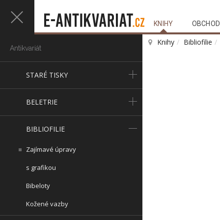
KNIHY
OBCHOD
Knihy
Bibliofilie
Antikvariát
STARÉ TISKY
BELETRIE
BIBLIOFILIE
Zajímavé úpravy
s grafikou
Bibeloty
Kožené vazby