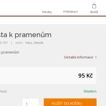
Přihlášení
Hledej
Košík
Vyhle
Vyhledat
sta k pramenům
2-191
|
Autor:
Fuka, Zdeněk
k pramenům
Detailní informace
95 Kč
nost:
Skladem