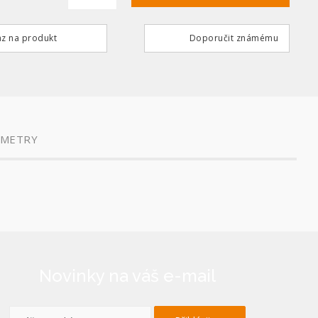
z na produkt
Doporučit známému
AMETRY
Novinky na váš e-mail