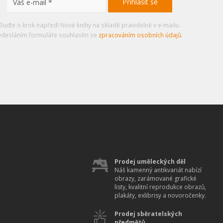
Buďte o krok napřed! Nové knihy na skladě pravidelně v e-mailu.
desláním formuláře souhlasím se
zpracováním osobních údajů
.
Prodej uměleckých děl
Náš kamenný antikvariát nabízí
obrazy, zarámované grafické
listy, kvalitní reprodukce obrazů,
plakáty, exlibrisy a novoročenky.
Prodej sběratelských
předmětů