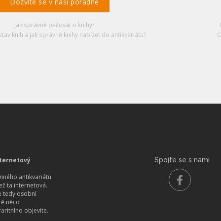
Dozvíte se v naší poradně
Jak správně pečovat o knihy?
stav knih a jak správně knihy nabízet do antikvariátu?
O
ternetový
Spojte se s námi
ného antikvariátu
než ta internetová.
 tedy osobní
itě něco
aritního objevíte.