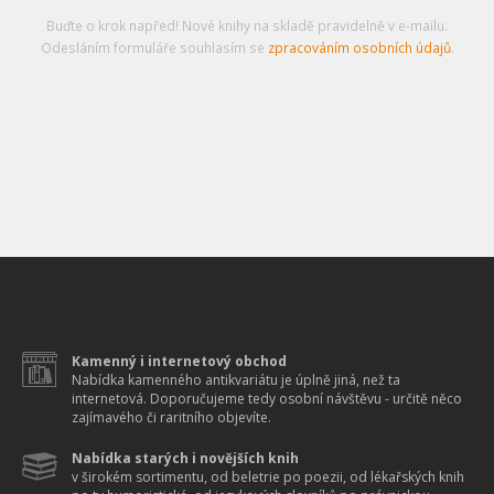
Buďte o krok napřed! Nové knihy na skladě pravidelně v e-mailu.
Odesláním formuláře souhlasím se
zpracováním osobních údajů
.
Kamenný i internetový obchod
Nabídka kamenného antikvariátu je úplně jiná, než ta
internetová. Doporučujeme tedy osobní návštěvu - určitě něco
zajímavého či raritního objevíte.
Nabídka starých i novějších knih
v širokém sortimentu, od beletrie po poezii, od lékařských knih