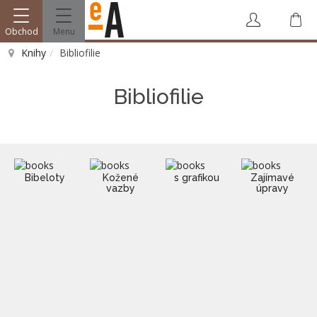
Obchod
Menu
V
Knihy
Bibliofilie
Vyhledat
Bibliofilie
Bibeloty
Kožené
s grafikou
Zajímavé
vazby
úpravy