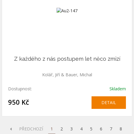
Z každého z nás postupem let něco zmizí
Kolář, Jiří & Bauer, Michal
Dostupnost:
Skladem
950 Kč
DETAIL
PŘEDCHOZÍ
1
2
3
4
5
6
7
8