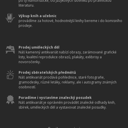
po ty humoristické, od jazykových slovníků po právnickou
literaturu.
Výkup knih a učebnic
provádíme za hotové, hodnotnější knihy bereme i do komisního
prodeje.
Prodej uměleckých děl
Náš kamenný antikvariát nabízí obrazy, zarámované grafické
listy, kvalitní reprodukce obrazů, plakáty, exlibrisy a
novoročenky.
Prodej sběratelských předmětů
Náš antikvariát prodává pohlednice, staré fotografie,
gramodesky, různé letáky, reklamy, ale i autogramy známých
osobností.
Poradíme i vystavíme znalecký posudek
Náš antikvariát je oprávněn provádět znalecké odhady knih,
sbírek, uměleckých děl a vystavovat znalecké posudky.