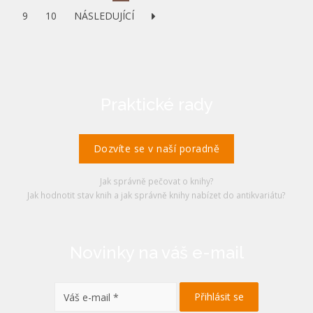
9
10
NÁSLEDUJÍCÍ
Praktické rady
Dozvíte se v naší poradně
Jak správně pečovat o knihy?
Jak hodnotit stav knih a jak správně knihy nabízet do antikvariátu?
Novinky na váš e-mail