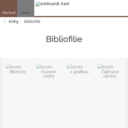
Obchod
Menu
V
Knihy
Bibliofilie
Vyhledat
Bibliofilie
Bibeloty
Kožené
s grafikou
Zajímavé
vazby
úpravy