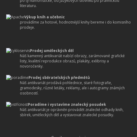
po ty humoristické, od jazykových slovníků po právnickou
literaturu.
Výkup knih a učebnic
provádíme za hotové, hodnotnější knihy bereme i do komisního
prodeje.
Prodej uměleckých děl
Náš kamenný antikvariát nabízí obrazy, zarámované grafické
listy, kvalitní reprodukce obrazů, plakáty, exlibrisy a
novoročenky.
Prodej sběratelských předmětů
Náš antikvariát prodává pohlednice, staré fotografie,
gramodesky, různé letáky, reklamy, ale i autogramy známých
osobností.
Poradíme i vystavíme znalecký posudek
Náš antikvariát je oprávněn provádět znalecké odhady knih,
sbírek, uměleckých děl a vystavovat znalecké posudky.