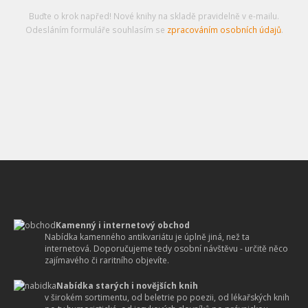
Buďte o krok napřed! Nové knihy na skladě pravidelně v e-mailu.
Odesláním formuláře souhlasím se
zpracováním osobních údajů
.
Kamenný i internetový obchod
Nabídka kamenného antikvariátu je úplně jiná, než ta
internetová. Doporučujeme tedy osobní návštěvu - určitě něco
zajímavého či raritního objevíte.
Nabídka starých i novějších knih
v širokém sortimentu, od beletrie po poezii, od lékařských knih