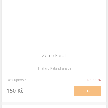
Země karet
Thákur, Rabíndranáth
Dostupnost:
Na dotaz
150 Kč
DETAIL