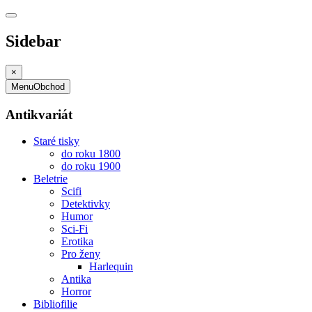
Sidebar
×
Menu
Obchod
Antikvariát
Staré tisky
do roku 1800
do roku 1900
Beletrie
Scifi
Detektivky
Humor
Sci-Fi
Erotika
Pro ženy
Harlequin
Antika
Horror
Bibliofilie