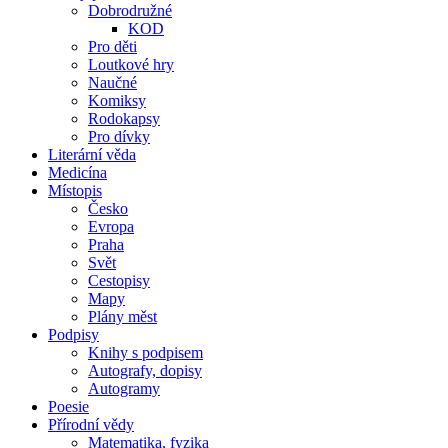
Dobrodružné
KOD
Pro děti
Loutkové hry
Naučné
Komiksy
Rodokapsy
Pro dívky
Literární věda
Medicína
Místopis
Česko
Evropa
Praha
Svět
Cestopisy
Mapy
Plány měst
Podpisy
Knihy s podpisem
Autografy, dopisy
Autogramy
Poesie
Přírodní vědy
Matematika, fyzika