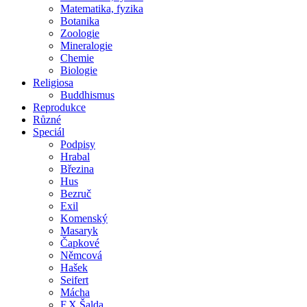
Matematika, fyzika
Botanika
Zoologie
Mineralogie
Chemie
Biologie
Religiosa
Buddhismus
Reprodukce
Různé
Speciál
Podpisy
Hrabal
Březina
Hus
Bezruč
Exil
Komenský
Masaryk
Čapkové
Němcová
Hašek
Seifert
Mácha
F.X.Šalda