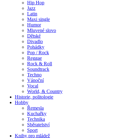
Hip Hop
Jazz
Latin
Maxi single
Humor
Mluvené slovo
Dětské
Divadlo
Pohádky
Pop / Rock
Reggae
Rock & Roll
Soundtrack
Techno
Vánoční
Vocal
World, & Country
Historie, politologie
Hobby
Řemesla
Kuchařky
Technika
Sběratelství
Sport
Knihy pro mládež