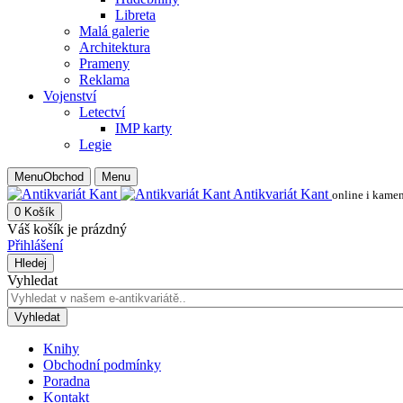
Libreta
Malá galerie
Architektura
Prameny
Reklama
Vojenství
Letectví
IMP karty
Legie
Menu
Obchod
Menu
Antikvariát Kant
online i kame
0
Košík
Váš košík je prázdný
Přihlášení
Hledej
Vyhledat
Vyhledat
Knihy
Obchodní podmínky
Poradna
Kontakt