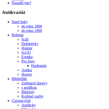
Nenašli jste?
Antikvariát
Staré tisky
do roku 1800
do roku 1900
Beletrie
Scifi
Detektivky
Humor
Sci-Fi
Erotika
Pro ženy
Harlequin
Antika
Horror
Bibliofilie
Zajímavé úpravy
s grafikou
Bibeloty
Kožené vazby
Cizojazyčné
Anglicky