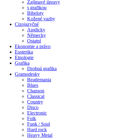
Zajímavé úpravy
s grafikou
Bibeloty
Kožené vazby
Cizojazyčné
Anglicky
Německy
Ostatní
Ekonomie a právo
Esoterika
Etnologie
Grafika
Drobná grafika
Gramodesky
Beatlemania
Blues
Chanson
Classical
Country
Disco
Electronic
Folk
Funk / Soul
Hard rock
Heavy Metal