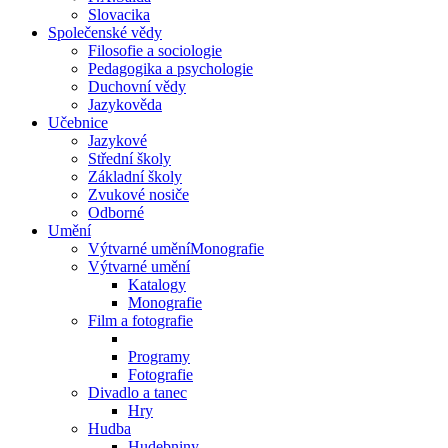
Slovacika
Společenské vědy
Filosofie a sociologie
Pedagogika a psychologie
Duchovní vědy
Jazykověda
Učebnice
Jazykové
Střední školy
Základní školy
Zvukové nosiče
Odborné
Umění
Výtvarné uměníMonografie
Výtvarné umění
Katalogy
Monografie
Film a fotografie
Programy
Fotografie
Divadlo a tanec
Hry
Hudba
Hudebniny