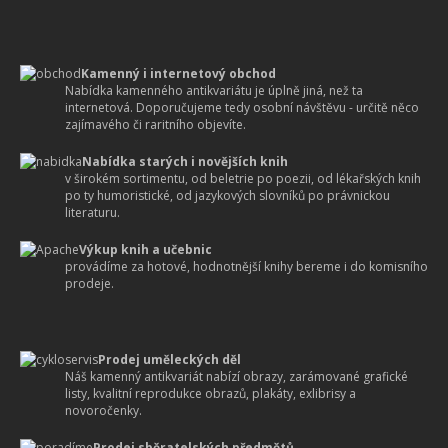
Kamenný i internetový obchod
Nabídka kamenného antikvariátu je úplně jiná, než ta
internetová. Doporučujeme tedy osobní návštěvu - určitě něco
zajímavého či raritního objevíte.
Nabídka starých i novějších knih
v širokém sortimentu, od beletrie po poezii, od lékařských knih
po ty humoristické, od jazykových slovníků po právnickou
literaturu.
Výkup knih a učebnic
provádíme za hotové, hodnotnější knihy bereme i do komisního
prodeje.
Prodej uměleckých děl
Náš kamenný antikvariát nabízí obrazy, zarámované grafické
listy, kvalitní reprodukce obrazů, plakáty, exlibrisy a
novoročenky.
Prodej sběratelských předmětů