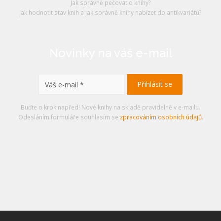
Jak správně pečovat o knihy?
Jak hodnotit stav knih a jak správně knihy nabízet do antikvariátu?
Novinky na váš e-mail
Buďte o krok napřed! Nové knihy na skladě pravidelně v e-mailu.
Odesláním formuláře souhlasím se
zpracováním osobních údajů
.