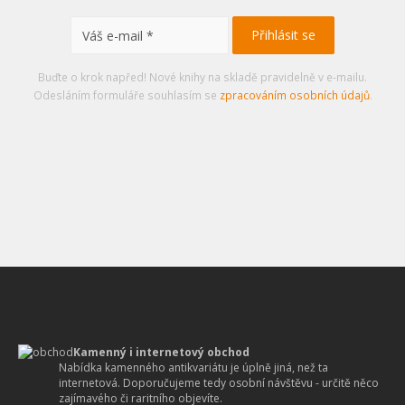
Buďte o krok napřed! Nové knihy na skladě pravidelně v e-mailu.
Odesláním formuláře souhlasím se
zpracováním osobních údajů
.
Kamenný i internetový obchod
Nabídka kamenného antikvariátu je úplně jiná, než ta
internetová. Doporučujeme tedy osobní návštěvu - určitě něco
zajímavého či raritního objevíte.