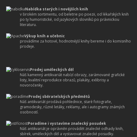
Nabídka starých i novějších knih
v širokém sortimentu, od beletrie po poezii, od lékařských knih
po ty humoristické, od jazykových slovníků po právnickou
literaturu.
Výkup knih a učebnic
provádíme za hotové, hodnotnější knihy bereme i do komisního
prodeje.
Prodej uměleckých děl
Náš kamenný antikvariát nabízí obrazy, zarámované grafické
listy, kvalitní reprodukce obrazů, plakáty, exlibrisy a
novoročenky.
Prodej sběratelských předmětů
Náš antikvariát prodává pohlednice, staré fotografie,
gramodesky, různé letáky, reklamy, ale i autogramy známých
osobností.
Poradíme i vystavíme znalecký posudek
Náš antikvariát je oprávněn provádět znalecké odhady knih,
sbírek, uměleckých děl a vystavovat znalecké posudky.