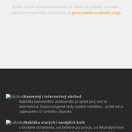
Buďte o krok napřed! Nové knihy na skladě pravidelně v e-mailu.
Odesláním formuláře souhlasím se
zpracováním osobních údajů
.
Kamenný i internetový obchod
Nabídka kamenného antikvariátu je úplně jiná, než ta
internetová. Doporučujeme tedy osobní návštěvu - určitě něco
zajímavého či raritního objevíte.
Nabídka starých i novějších knih
v širokém sortimentu, od beletrie po poezii, od lékařských knih