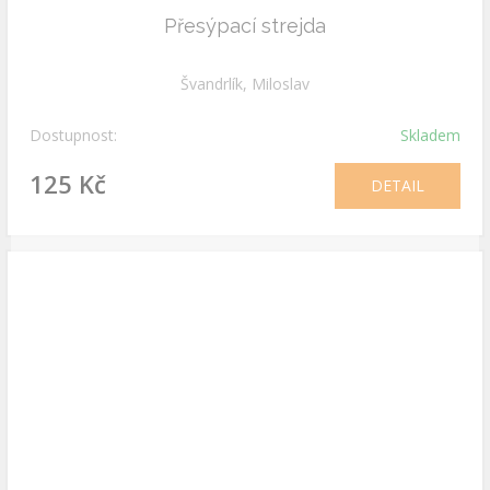
Přesýpací strejda
Švandrlík, Miloslav
Dostupnost:
Skladem
125 Kč
DETAIL