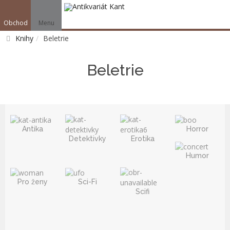
Obchod
Menu
V
Knihy
Beletrie
Vyhledat
Beletrie
Antika
Horror
Detektivky
Erotika
Humor
Pro ženy
Sci-Fi
Scifi