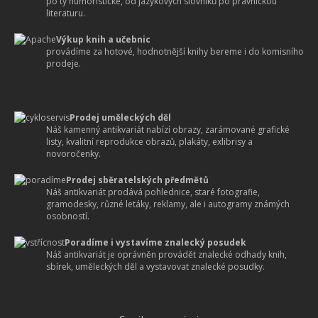
po ty humoristické, od jazykových slovníků po právnickou
literaturu.
Výkup knih a učebnic
provádíme za hotové, hodnotnější knihy bereme i do komisního
prodeje.
Prodej uměleckých děl
Náš kamenný antikvariát nabízí obrazy, zarámované grafické
listy, kvalitní reprodukce obrazů, plakáty, exlibrisy a
novoročenky.
Prodej sběratelských předmětů
Náš antikvariát prodává pohlednice, staré fotografie,
gramodesky, různé letáky, reklamy, ale i autogramy známých
osobností.
Poradíme i vystavíme znalecký posudek
Náš antikvariát je oprávněn provádět znalecké odhady knih,
sbírek, uměleckých děl a vystavovat znalecké posudky.