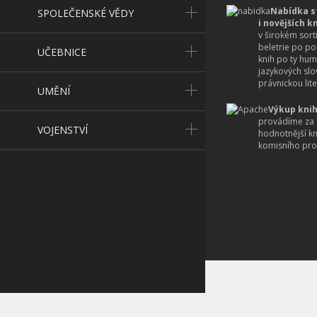
Nabídka s
SPOLEČENSKÉ VĚDY
i novějších k
v širokém sort
beletrie po po
UČEBNICE
knih po ty hum
jazykových slo
právnickou lite
UMĚNÍ
Výkup knih
provádíme za 
VOJENSTVÍ
hodnotnější k
komisního pro