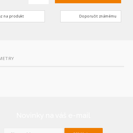
z na produkt
Doporučit známému
METRY
Novinky na váš e-mail