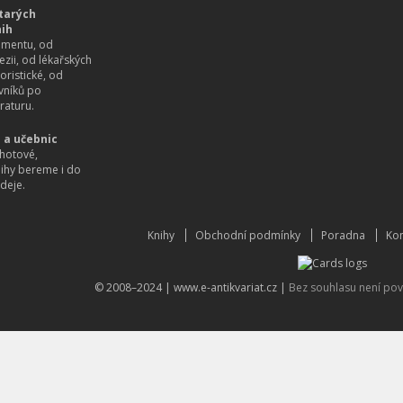
tarých
nih
imentu, od
ezii, od lékařských
oristické, od
vníků po
raturu.
 a učebnic
hotové,
nihy bereme i do
deje.
Knihy
Obchodní podmínky
Poradna
Kon
© 2008–2024 |
www.e-antikvariat.cz
|
Bez souhlasu není pov