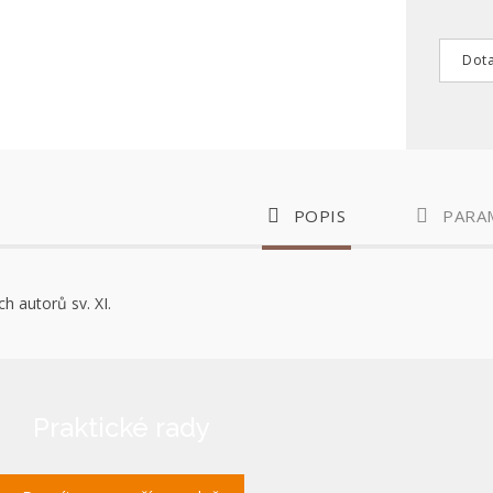
Dota
POPIS
PARA
h autorů sv. XI.
Praktické rady