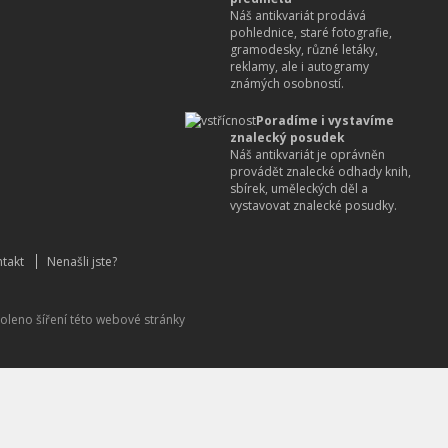
Náš antikvariát prodává
pohlednice, staré fotografie,
gramodesky, různé letáky,
reklamy, ale i autogramy
známých osobností.
Poradíme i vystavíme
znalecký posudek
Náš antikvariát je oprávněn
provádět znalecké odhady knih,
sbírek, uměleckých děl a
vystavovat znalecké posudky.
takt
Nenašli jste?
oleno šíření této webové stránky