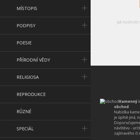
MÍSTOPIS
Jak hodnotit 
PODPISY
POESIE
PŘÍRODNÍ VĚDY
RELIGIOSA
REPRODUKCE
Kamenný i
obchod
RŮZNÉ
Nabídka kamen
je úplně jiná, 
Doporučujeme
návštěvu - urč
SPECIÁL
zajímavého či r