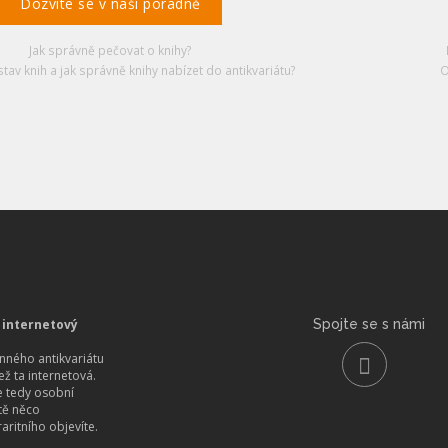
Dozvíte se v naší poradně
Jak správně pečovat o knihy?
stav knih a jak správně knihy nabízet do antikvariátu?
O
 internetový
Spojte se s námi
ného antikvariátu
než ta internetová.
 tedy osobní
itě něco
aritního objevíte.