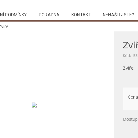
NÍ PODMÍNKY
PORADNA
KONTAKT
NENAŠLI JSTE?
Zvíře
Zví
Kód:
B3
Zvíře
Cena
Dostup