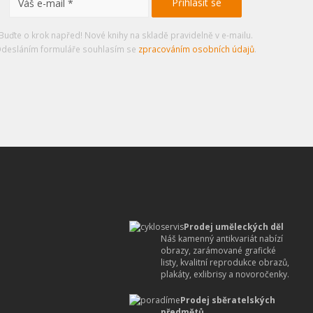
Buďte o krok napřed! Nové knihy na skladě pravidelně v e-mailu.
desláním formuláře souhlasím se
zpracováním osobních údajů
.
Prodej uměleckých děl
Náš kamenný antikvariát nabízí
obrazy, zarámované grafické
listy, kvalitní reprodukce obrazů,
plakáty, exlibrisy a novoročenky.
Prodej sběratelských
předmětů