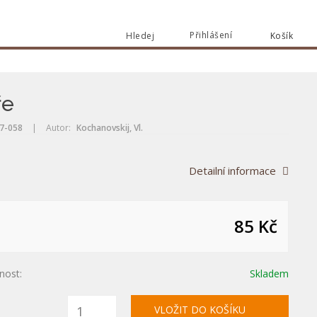
Přihlášení
Hledej
Košík
Vyhle
Vyhledat
ře
7-058
|
Autor:
Kochanovskij, Vl.
Detailní informace
85 Kč
nost:
Skladem