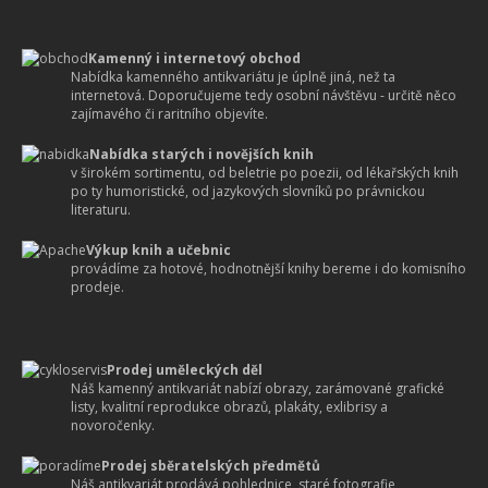
Kamenný i internetový obchod
Nabídka kamenného antikvariátu je úplně jiná, než ta
internetová. Doporučujeme tedy osobní návštěvu - určitě něco
zajímavého či raritního objevíte.
Nabídka starých i novějších knih
v širokém sortimentu, od beletrie po poezii, od lékařských knih
po ty humoristické, od jazykových slovníků po právnickou
literaturu.
Výkup knih a učebnic
provádíme za hotové, hodnotnější knihy bereme i do komisního
prodeje.
Prodej uměleckých děl
Náš kamenný antikvariát nabízí obrazy, zarámované grafické
listy, kvalitní reprodukce obrazů, plakáty, exlibrisy a
novoročenky.
Prodej sběratelských předmětů
Náš antikvariát prodává pohlednice, staré fotografie,