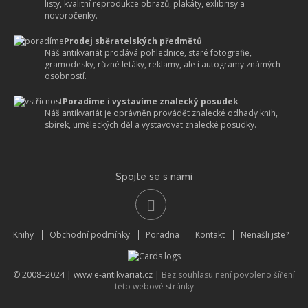
listy, kvalitní reprodukce obrazů, plakáty, exlibrisy a
novoročenky.
Prodej sběratelských předmětů
Náš antikvariát prodává pohlednice, staré fotografie,
gramodesky, různé letáky, reklamy, ale i autogramy známých
osobností.
Poradíme i vystavíme znalecký posudek
Náš antikvariát je oprávněn provádět znalecké odhady knih,
sbírek, uměleckých děl a vystavovat znalecké posudky.
Spojte se s námi
Knihy
Obchodní podmínky
Poradna
Kontakt
Nenašli jste?
© 2008–2024 |
www.e-antikvariat.cz
|
Bez souhlasu není povoleno šíření
této webové stránky