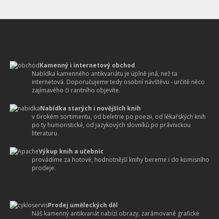
Kamenný i internetový obchod
Nabídka kamenného antikvariátu je úplně jiná, než ta
internetová. Doporučujeme tedy osobní návštěvu - určitě něco
zajímavého či raritního objevíte.
Nabídka starých i novějších knih
v širokém sortimentu, od beletrie po poezii, od lékařských knih
po ty humoristické, od jazykových slovníků po právnickou
literaturu.
Výkup knih a učebnic
provádíme za hotové, hodnotnější knihy bereme i do komisního
prodeje.
Prodej uměleckých děl
Náš kamenný antikvariát nabízí obrazy, zarámované grafické