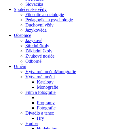
Slovacika
Společenské vědy
Filosofie a sociologie
Pedagogika a psychologie
Duchovní vědy
Jazykověda
Učebnice
Jazykové
Střední školy
Základní školy
Zvukové nosiče
Odborné
Umění
Výtvarné uměníMonografie
Výtvarné umění
Katalogy
Monografie
Film a fotografie
Programy
Fotografie
Divadlo a tanec
Hry
Hudba
Hudebniny