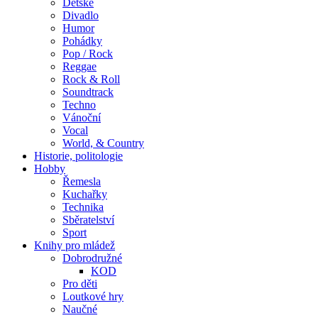
Dětské
Divadlo
Humor
Pohádky
Pop / Rock
Reggae
Rock & Roll
Soundtrack
Techno
Vánoční
Vocal
World, & Country
Historie, politologie
Hobby
Řemesla
Kuchařky
Technika
Sběratelství
Sport
Knihy pro mládež
Dobrodružné
KOD
Pro děti
Loutkové hry
Naučné