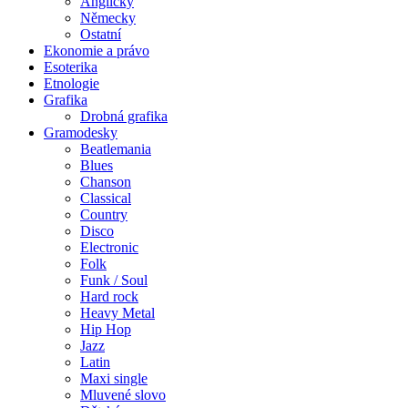
Anglicky
Německy
Ostatní
Ekonomie a právo
Esoterika
Etnologie
Grafika
Drobná grafika
Gramodesky
Beatlemania
Blues
Chanson
Classical
Country
Disco
Electronic
Folk
Funk / Soul
Hard rock
Heavy Metal
Hip Hop
Jazz
Latin
Maxi single
Mluvené slovo