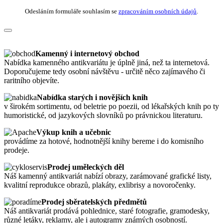
Odesláním formuláře souhlasím se
zpracováním osobních údajů
.
Kamenný i internetový obchod
Nabídka kamenného antikvariátu je úplně jiná, než ta internetová.
Doporučujeme tedy osobní návštěvu - určitě něco zajímavého či
raritního objevíte.
Nabídka starých i novějších knih
v širokém sortimentu, od beletrie po poezii, od lékařských knih po ty
humoristické, od jazykových slovníků po právnickou literaturu.
Výkup knih a učebnic
provádíme za hotové, hodnotnější knihy bereme i do komisního
prodeje.
Prodej uměleckých děl
Náš kamenný antikvariát nabízí obrazy, zarámované grafické listy,
kvalitní reprodukce obrazů, plakáty, exlibrisy a novoročenky.
Prodej sběratelských předmětů
Náš antikvariát prodává pohlednice, staré fotografie, gramodesky,
různé letáky, reklamy, ale i autogramy známých osobností.