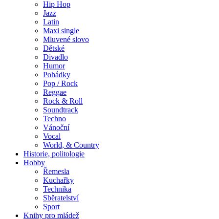
Hip Hop
Jazz
Latin
Maxi single
Mluvené slovo
Dětské
Divadlo
Humor
Pohádky
Pop / Rock
Reggae
Rock & Roll
Soundtrack
Techno
Vánoční
Vocal
World, & Country
Historie, politologie
Hobby
Řemesla
Kuchařky
Technika
Sběratelství
Sport
Knihy pro mládež