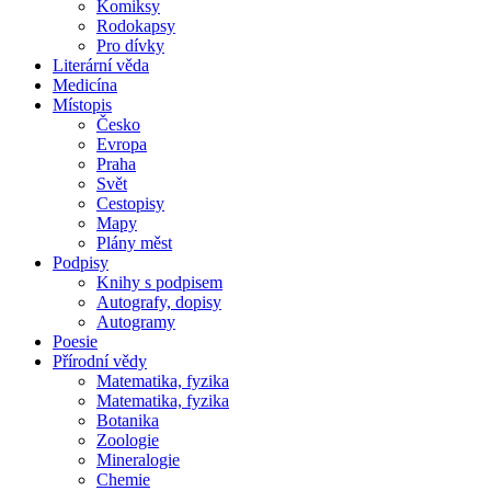
Komiksy
Rodokapsy
Pro dívky
Literární věda
Medicína
Místopis
Česko
Evropa
Praha
Svět
Cestopisy
Mapy
Plány měst
Podpisy
Knihy s podpisem
Autografy, dopisy
Autogramy
Poesie
Přírodní vědy
Matematika, fyzika
Matematika, fyzika
Botanika
Zoologie
Mineralogie
Chemie