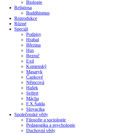
Biologie
Religiosa
Buddhismus
Reprodukce
Různé
Speciál
Podpisy
Hrabal
Březina
Hus
Bezruč
Exil
Komenský
Masaryk
Čapkové
Němcová
Hašek
Seifert
Mácha
F.X.Šalda
Slovacika
Společenské vědy
Filosofie a sociologie
Pedagogika a psychologie
Duchovní vědy