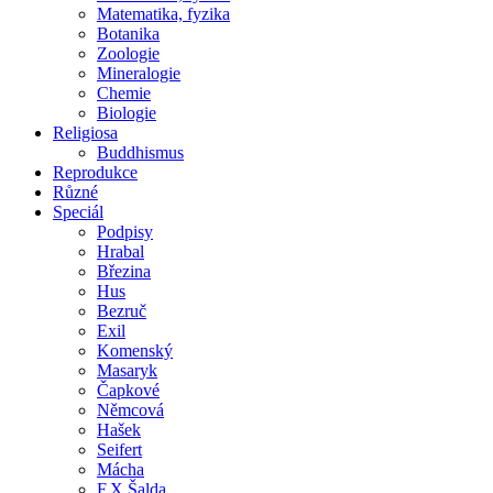
Matematika, fyzika
Botanika
Zoologie
Mineralogie
Chemie
Biologie
Religiosa
Buddhismus
Reprodukce
Různé
Speciál
Podpisy
Hrabal
Březina
Hus
Bezruč
Exil
Komenský
Masaryk
Čapkové
Němcová
Hašek
Seifert
Mácha
F.X.Šalda