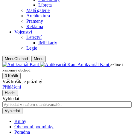
Libreta
Malá galerie
Architektura
Prameny
Reklama
Vojenství
Letectví
IMP karty
Legie
Menu
Obchod
Menu
Antikvariát Kant
online i
kamenný obchod
0
Košík
Váš košík je prázdný
Přihlášení
Hledej
Vyhledat
Vyhledat
Knihy
Obchodní podmínky
Poradna