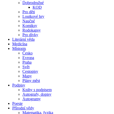
Dobrodružné
KOD
Pro děti
Loutkové hry
Naučné
Komiksy
Rodokapsy
Pro dívky
Literární věda
Medicína
Místopis
Česko
Evropa
Praha
Svět
Cestopisy
Mapy
Plány měst
Podpisy
Knihy s podpisem
Autografy, dopisy
Autogramy
Poesie
Přírodní vědy
Matematika, fyzika