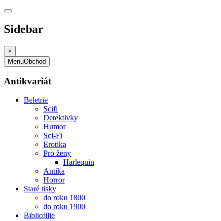
Sidebar
×
Menu
Obchod
Antikvariát
Beletrie
Scifi
Detektivky
Humor
Sci-Fi
Erotika
Pro ženy
Harlequin
Antika
Horror
Staré tisky
do roku 1800
do roku 1900
Bibliofilie