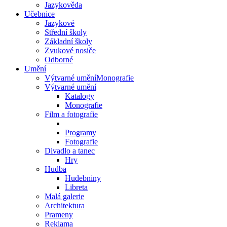
Jazykověda
Učebnice
Jazykové
Střední školy
Základní školy
Zvukové nosiče
Odborné
Umění
Výtvarné uměníMonografie
Výtvarné umění
Katalogy
Monografie
Film a fotografie
Programy
Fotografie
Divadlo a tanec
Hry
Hudba
Hudebniny
Libreta
Malá galerie
Architektura
Prameny
Reklama