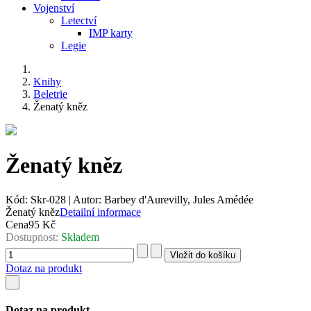
Vojenství
Letectví
IMP karty
Legie
Knihy
Beletrie
Ženatý kněz
Ženatý kněz
Kód:
Skr-028
|
Autor:
Barbey d'Aurevilly, Jules Amédée
Ženatý kněz
Detailní informace
Cena
95 Kč
Dostupnost:
Skladem
Dotaz na produkt
Dotaz na produkt