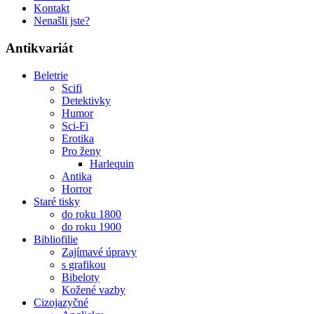
Kontakt
Nenašli jste?
Antikvariát
Beletrie
Scifi
Detektivky
Humor
Sci-Fi
Erotika
Pro ženy
Harlequin
Antika
Horror
Staré tisky
do roku 1800
do roku 1900
Bibliofilie
Zajímavé úpravy
s grafikou
Bibeloty
Kožené vazby
Cizojazyčné