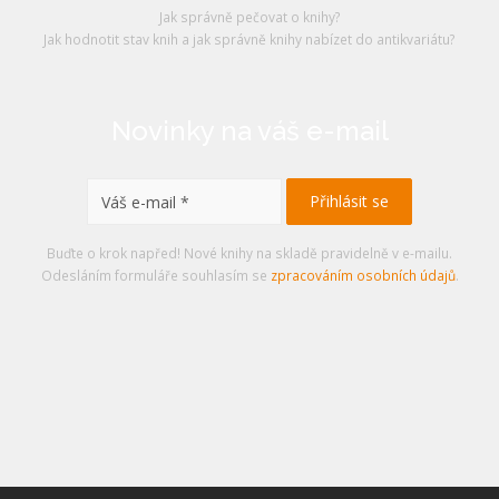
Jak správně pečovat o knihy?
Jak hodnotit stav knih a jak správně knihy nabízet do antikvariátu?
Novinky na váš e-mail
Buďte o krok napřed! Nové knihy na skladě pravidelně v e-mailu.
Odesláním formuláře souhlasím se
zpracováním osobních údajů
.