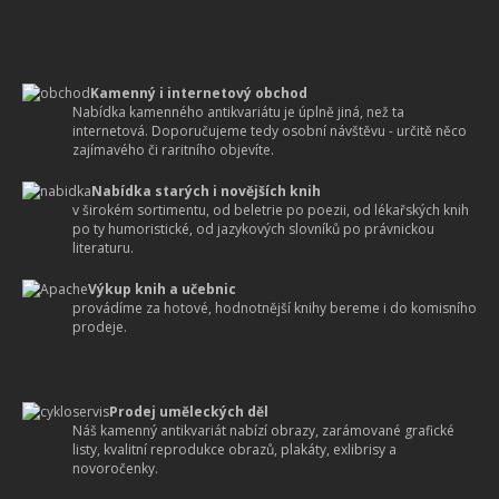
Kamenný i internetový obchod
Nabídka kamenného antikvariátu je úplně jiná, než ta
internetová. Doporučujeme tedy osobní návštěvu - určitě něco
zajímavého či raritního objevíte.
Nabídka starých i novějších knih
v širokém sortimentu, od beletrie po poezii, od lékařských knih
po ty humoristické, od jazykových slovníků po právnickou
literaturu.
Výkup knih a učebnic
provádíme za hotové, hodnotnější knihy bereme i do komisního
prodeje.
Prodej uměleckých děl
Náš kamenný antikvariát nabízí obrazy, zarámované grafické
listy, kvalitní reprodukce obrazů, plakáty, exlibrisy a
novoročenky.