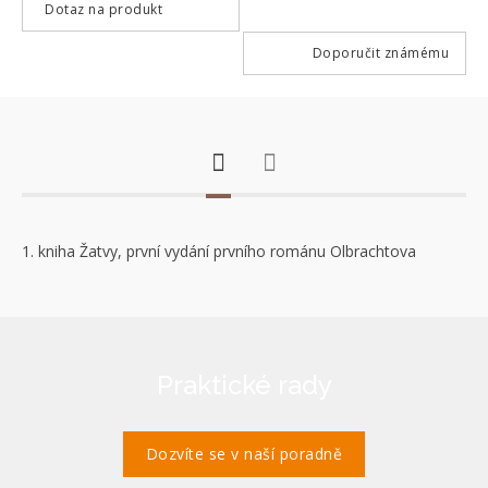
Dotaz na produkt
Doporučit známému
1. kniha Žatvy, první vydání prvního románu Olbrachtova
Praktické rady
Dozvíte se v naší poradně