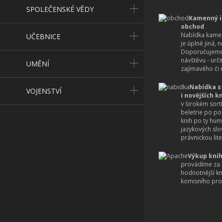
SPOLEČENSKÉ VĚDY
Kamenný i
obchod
Nabídka kamen
UČEBNICE
je úplně jiná, 
Doporučujeme
návštěvu - urč
UMĚNÍ
zajímavého či r
Nabídka s
VOJENSTVÍ
i novějších k
v širokém sort
beletrie po po
knih po ty hum
jazykových slo
právnickou lite
Výkup knih
provádíme za 
hodnotnější k
komisního pro