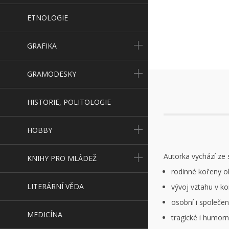
ETNOLOGIE
GRAFIKA
GRAMODESKY
HISTORIE, POLITOLOGIE
HOBBY
Autorka vychází ze 
KNIHY PRO MLÁDEŽ
rodinné kořeny o
LITERÁRNÍ VĚDA
vývoj vztahu v k
osobní i společen
MEDICÍNA
tragické i humorn