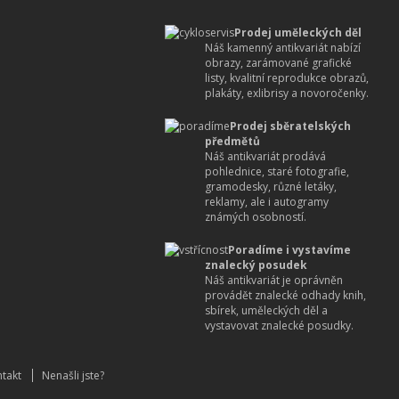
Prodej uměleckých děl
Náš kamenný antikvariát nabízí
obrazy, zarámované grafické
listy, kvalitní reprodukce obrazů,
plakáty, exlibrisy a novoročenky.
Prodej sběratelských
předmětů
Náš antikvariát prodává
pohlednice, staré fotografie,
gramodesky, různé letáky,
reklamy, ale i autogramy
známých osobností.
Poradíme i vystavíme
znalecký posudek
Náš antikvariát je oprávněn
provádět znalecké odhady knih,
sbírek, uměleckých děl a
vystavovat znalecké posudky.
takt
Nenašli jste?