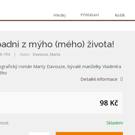
Přihlášení
Hledej
Košík
Vyhle
Vyhledat
adni z mýho (mého) života!
0-194
|
Autor:
Davouze, Marta
ografický román Marty Davouze, bývalé manželky Vladimíra
ého
Detailní informace
98 Kč
nost:
Skladem