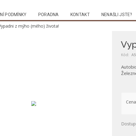
NÍ PODMÍNKY
PORADNA
KONTAKT
NENAŠLI JSTE?
Vypadni z mýho (mého) života!
Vyp
Kód:
A5
Autobi
Železn
Cena
Dostup