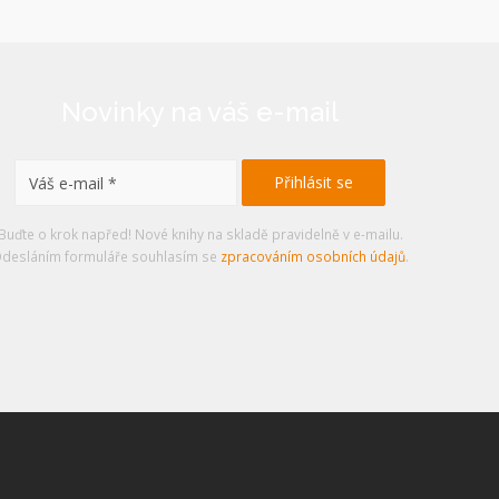
Novinky na váš e-mail
Buďte o krok napřed! Nové knihy na skladě pravidelně v e-mailu.
desláním formuláře souhlasím se
zpracováním osobních údajů
.