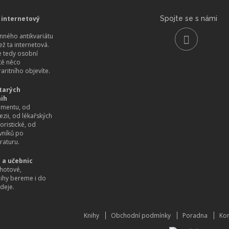
 internetový
Spojte se s námi
ného antikvariátu
než ta internetová.
 tedy osobní
itě něco
aritního objevíte.
tarých
nih
imentu, od
ezii, od lékařských
oristické, od
vníků po
raturu.
 a učebnic
hotové,
nihy bereme i do
deje.
Knihy
Obchodní podmínky
Poradna
Kon