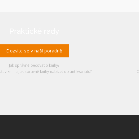
Praktické rady
Dozvíte se v naší poradně
Jak správně pečovat o knihy?
stav knih a jak správně knihy nabízet do antikvariátu?
O