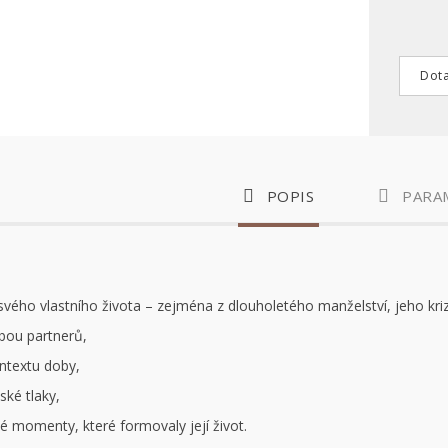
Dota
POPIS
PARA
svého vlastního života – zejména z dlouholetého manželství, jeho kriz
bou partnerů,
ontextu doby,
ské tlaky,
é momenty, které formovaly její život.