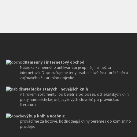
Kamenný i internetový obchod
Nabídka kamenného antikvariátu je úplně jiná, než ta
internetová. Doporučujeme tedy osobní návštěvu - určitě něco
zajímavého či raritního objevíte.
Nabídka starých i novějších knih
v širokém sortimentu, od beletrie po poezii, od lékařských knih
po ty humoristické, od jazykových slovníků po právnickou
literaturu.
Výkup knih a učebnic
provádíme za hotové, hodnotnější knihy bereme i do komisního
prodeje.