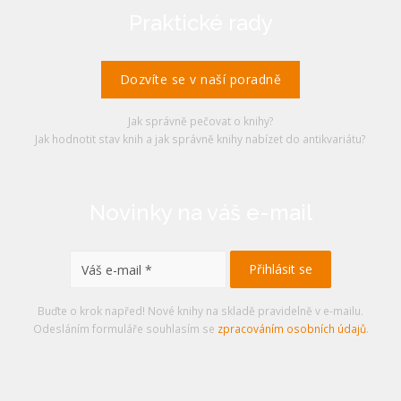
Praktické rady
Dozvíte se v naší poradně
Jak správně pečovat o knihy?
Jak hodnotit stav knih a jak správně knihy nabízet do antikvariátu?
Novinky na váš e-mail
Buďte o krok napřed! Nové knihy na skladě pravidelně v e-mailu.
Odesláním formuláře souhlasím se
zpracováním osobních údajů
.