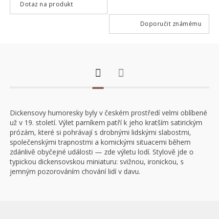
Dotaz na produkt
Doporučit známému
Dickensovy humoresky byly v českém prostředí velmi oblíbené
už v 19. století. Výlet parníkem patří k jeho kratším satirickým
prózám, které si pohrávají s drobnými lidskými slabostmi,
společenskými trapnostmi a komickými situacemi během
zdánlivě obyčejné události — zde výletu lodí. Stylově jde o
typickou dickensovskou miniaturu: svižnou, ironickou, s
jemným pozorováním chování lidí v davu.