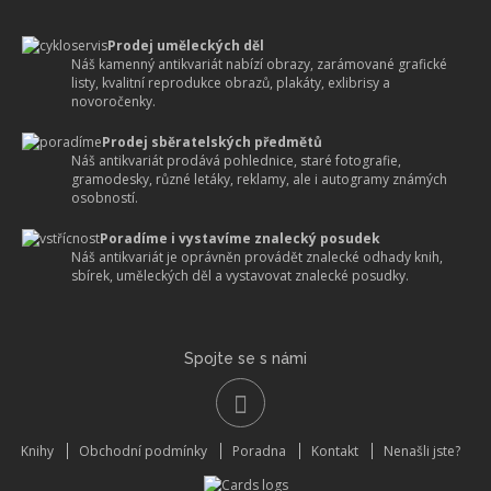
Prodej uměleckých děl
Náš kamenný antikvariát nabízí obrazy, zarámované grafické
listy, kvalitní reprodukce obrazů, plakáty, exlibrisy a
novoročenky.
Prodej sběratelských předmětů
Náš antikvariát prodává pohlednice, staré fotografie,
gramodesky, různé letáky, reklamy, ale i autogramy známých
osobností.
Poradíme i vystavíme znalecký posudek
Náš antikvariát je oprávněn provádět znalecké odhady knih,
sbírek, uměleckých děl a vystavovat znalecké posudky.
Spojte se s námi
Knihy
Obchodní podmínky
Poradna
Kontakt
Nenašli jste?