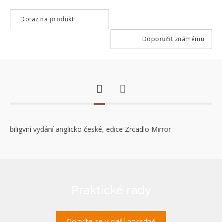
Dotaz na produkt
Doporučit známému
biligvní vydání anglicko české, edice Zrcadlo Mirror
Praktické rady
Dozvíte se v naší poradně