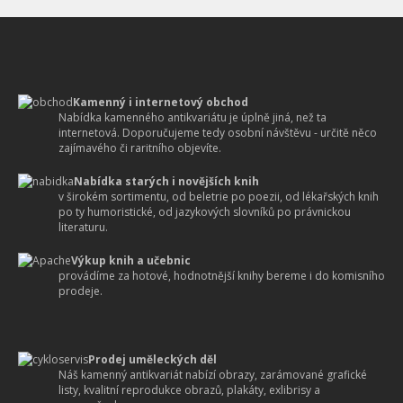
Kamenný i internetový obchod
Nabídka kamenného antikvariátu je úplně jiná, než ta
internetová. Doporučujeme tedy osobní návštěvu - určitě něco
zajímavého či raritního objevíte.
Nabídka starých i novějších knih
v širokém sortimentu, od beletrie po poezii, od lékařských knih
po ty humoristické, od jazykových slovníků po právnickou
literaturu.
Výkup knih a učebnic
provádíme za hotové, hodnotnější knihy bereme i do komisního
prodeje.
Prodej uměleckých děl
Náš kamenný antikvariát nabízí obrazy, zarámované grafické
listy, kvalitní reprodukce obrazů, plakáty, exlibrisy a