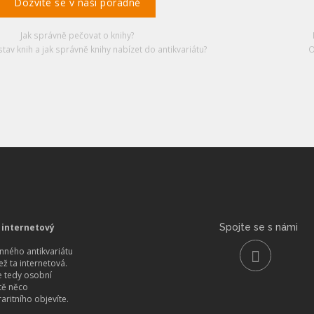
Dozvíte se v naší poradně
Jak správně pečovat o knihy?
stav knih a jak správně knihy nabízet do antikvariátu?
O
 internetový
Spojte se s námi
ného antikvariátu
než ta internetová.
 tedy osobní
itě něco
aritního objevíte.