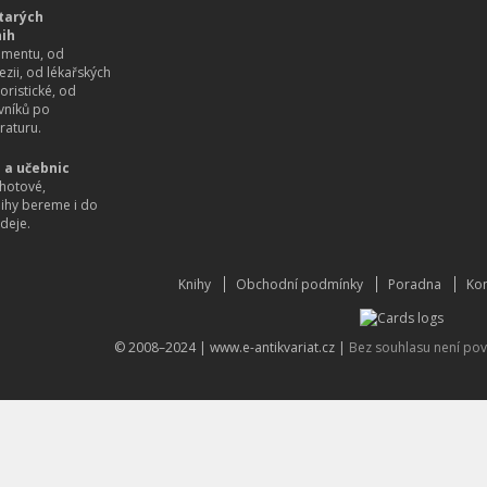
tarých
nih
imentu, od
ezii, od lékařských
oristické, od
vníků po
raturu.
 a učebnic
hotové,
nihy bereme i do
deje.
Knihy
Obchodní podmínky
Poradna
Kon
© 2008–2024 |
www.e-antikvariat.cz
|
Bez souhlasu není pov