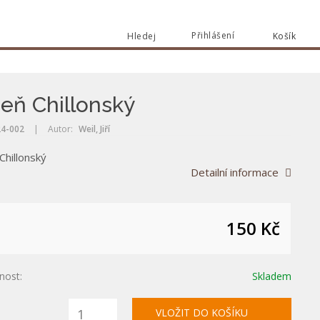
Přihlášení
Hledej
Košík
Vyhle
Vyhledat
eň Chillonský
4-002
|
Autor:
Weil, Jiří
Chillonský
Detailní informace
150 Kč
nost:
Skladem