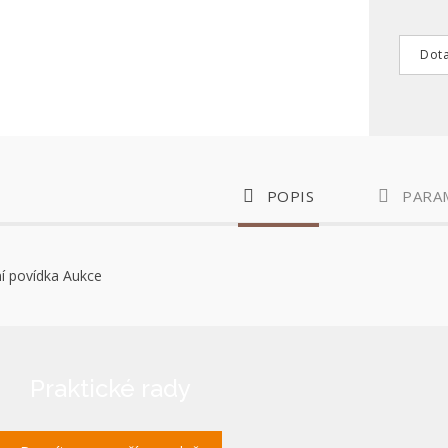
Dota
POPIS
PARA
ní povídka Aukce
Praktické rady