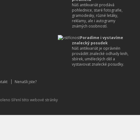
Náš antikvariát prodává
pohlednice, staré fotografie,
gramodesky, různé letáky,
reklamy, ale i autogramy
známých osobností.
Poradíme i vystavíme
znalecký posudek
Náš antikvariát je oprávněn
provádět znalecké odhady knih,
sbírek, uměleckých děl a
vystavovat znalecké posudky.
takt
Nenašli jste?
oleno šíření této webové stránky