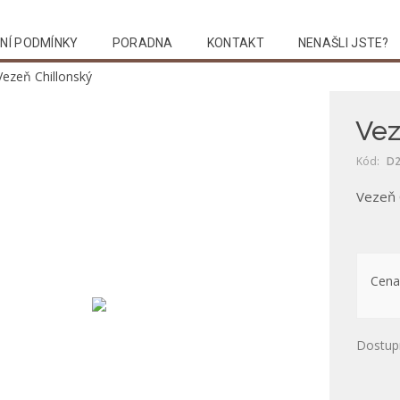
NÍ PODMÍNKY
PORADNA
KONTAKT
NENAŠLI JSTE?
Vezeň Chillonský
Vez
Kód:
D2
Vezeň 
Cena
Dostup