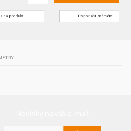
z na produkt
Doporučit známému
METRY
Novinky na váš e-mail