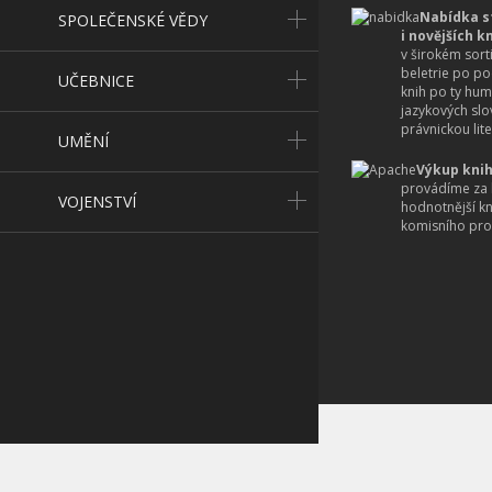
Nabídka s
SPOLEČENSKÉ VĚDY
i novějších k
v širokém sort
beletrie po po
UČEBNICE
knih po ty hum
jazykových slo
právnickou lite
UMĚNÍ
Výkup knih
provádíme za 
VOJENSTVÍ
hodnotnější k
komisního pro