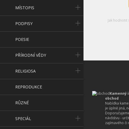
MÍSTOPIS
Jak hodnotit 
PODPISY
POESIE
PŘÍRODNÍ VĚDY
RELIGIOSA
REPRODUKCE
Kamenný i
obchod
RŮZNÉ
Nabídka kamen
je úplně jiná, 
Doporučujeme
návštěvu - urč
SPECIÁL
zajímavého či r