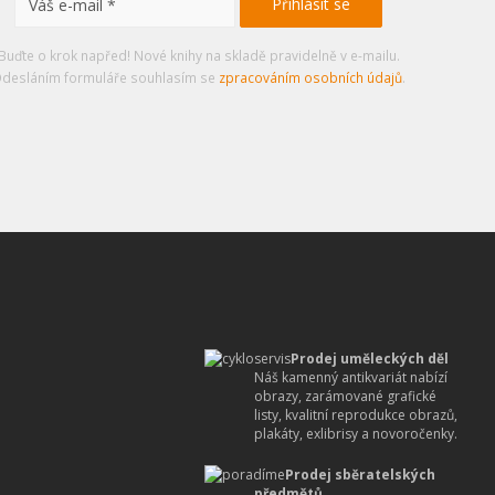
Buďte o krok napřed! Nové knihy na skladě pravidelně v e-mailu.
desláním formuláře souhlasím se
zpracováním osobních údajů
.
Prodej uměleckých děl
Náš kamenný antikvariát nabízí
obrazy, zarámované grafické
listy, kvalitní reprodukce obrazů,
plakáty, exlibrisy a novoročenky.
Prodej sběratelských
předmětů