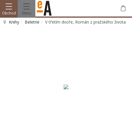
Obchod
Menu
Knihy
Beletrie
V třetím dvoře, Román z pražského života
Vyhledat