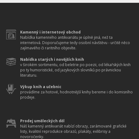
Kamenný i internetový obchod
Nabídka kamenného antikvariátu je úplně jiná, než ta
internetová. Doporučujeme tedy osobní návštěvu - určitě něco
zajímavého či raritního objevíte.
Nabídka starých i novějších knih
v širokém sortimentu, od beletrie po poezii, od lékařských knih
po ty humoristické, od jazykových slovníků po právnickou
literaturu.
Výkup knih a učebnic
provádíme za hotové, hodnotnější knihy bereme i do komisního
prodeje.
Prodej uměleckých děl
Náš kamenný antikvariát nabízí obrazy, zarámované grafické
listy, kvalitní reprodukce obrazů, plakáty, exlibrisy a
novoročenky.