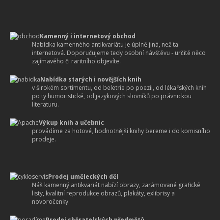
Kamenný i internetový obchod
Nabídka kamenného antikvariátu je úplně jiná, než ta
internetová. Doporučujeme tedy osobní návštěvu - určitě něco
zajímavého či raritního objevíte.
Nabídka starých i novějších knih
v širokém sortimentu, od beletrie po poezii, od lékařských knih
po ty humoristické, od jazykových slovníků po právnickou
literaturu.
Výkup knih a učebnic
provádíme za hotové, hodnotnější knihy bereme i do komisního
prodeje.
Prodej uměleckých děl
Náš kamenný antikvariát nabízí obrazy, zarámované grafické
listy, kvalitní reprodukce obrazů, plakáty, exlibrisy a
novoročenky.
Prodej sběratelských předmětů