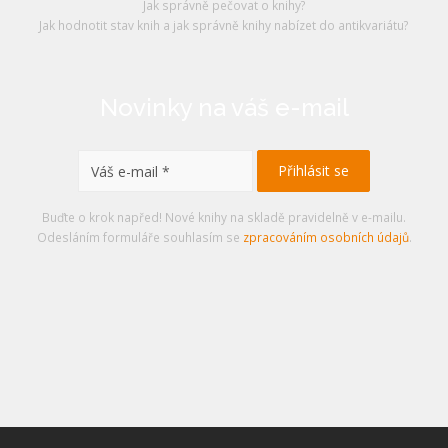
Jak správně pečovat o knihy?
Jak hodnotit stav knih a jak správně knihy nabízet do antikvariátu?
Novinky na váš e-mail
Buďte o krok napřed! Nové knihy na skladě pravidelně v e-mailu.
Odesláním formuláře souhlasím se
zpracováním osobních údajů
.