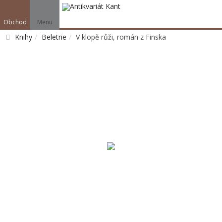
Obchod
Menu
Knihy
Beletrie
V klopě růži, román z Finska
Vyhledat