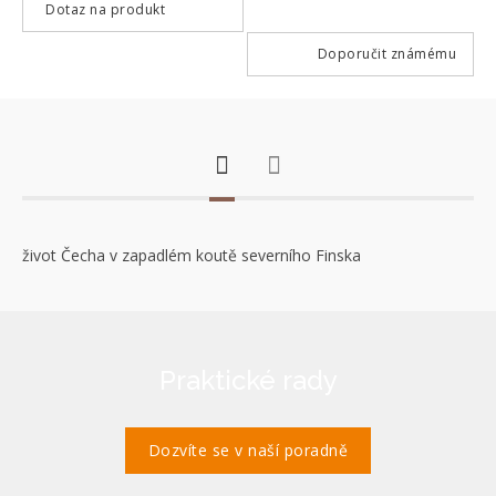
Dotaz na produkt
Doporučit známému
život Čecha v zapadlém koutě severního Finska
Praktické rady
Dozvíte se v naší poradně