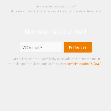
Jak správně pečovat o knihy?
Jak hodnotit stav knih a jak správně knihy nabízet do antikvariátu?
Novinky na váš e-mail
Buďte o krok napřed! Nové knihy na skladě pravidelně v e-mailu.
Odesláním formuláře souhlasím se
zpracováním osobních údajů
.