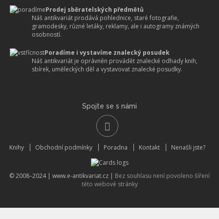
Prodej sběratelských předmětů
Náš antikvariát prodává pohlednice, staré fotografie,
gramodesky, různé letáky, reklamy, ale i autogramy známých
osobností.
Poradíme i vystavíme znalecký posudek
Náš antikvariát je oprávněn provádět znalecké odhady knih,
sbírek, uměleckých děl a vystavovat znalecké posudky.
Spojte se s námi
Knihy
Obchodní podmínky
Poradna
Kontakt
Nenašli jste?
© 2008–2024 |
www.e-antikvariat.cz
|
Bez souhlasu není povoleno šíření
této webové stránky