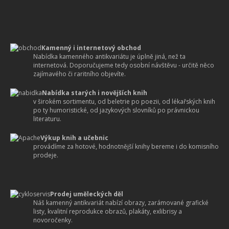
Kamenný i internetový obchod
Nabídka kamenného antikvariátu je úplně jiná, než ta
internetová. Doporučujeme tedy osobní návštěvu - určitě něco
zajímavého či raritního objevíte.
Nabídka starých i novějších knih
v širokém sortimentu, od beletrie po poezii, od lékařských knih
po ty humoristické, od jazykových slovníků po právnickou
literaturu.
Výkup knih a učebnic
provádíme za hotové, hodnotnější knihy bereme i do komisního
prodeje.
Prodej uměleckých děl
Náš kamenný antikvariát nabízí obrazy, zarámované grafické
listy, kvalitní reprodukce obrazů, plakáty, exlibrisy a
novoročenky.