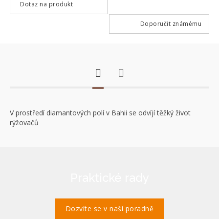
Dotaz na produkt
Doporučit známému
V prostředí diamantových polí v Bahii se odvíjí těžký život
rýžovačů
Praktické rady
Dozvíte se v naší poradně