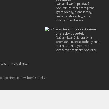
Náš antikvariát prodává
pohlednice, staré fotografie,
gramodesky, různé letáky,
reklamy, ale i autogramy
známých osobností.
Poradíme i vystavíme
znalecký posudek
Náš antikvariát je oprávněn
provádět znalecké odhady knih,
sbírek, uměleckých děl a
vystavovat znalecké posudky.
takt
Nenašli jste?
oleno šíření této webové stránky