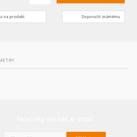
z na produkt
Doporučit známému
METRY
Novinky na váš e-mail