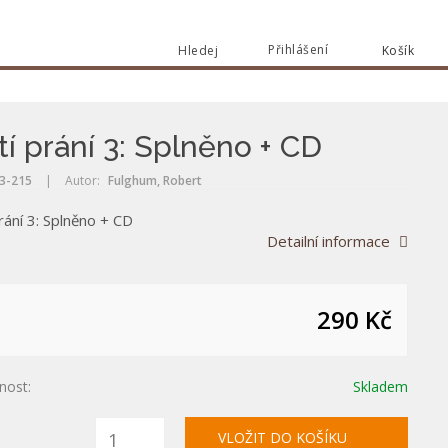
Přihlášení
Hledej
Košík
Vyhle
Vyhledat
tí prání 3: Splněno + CD
3-215
|
Autor:
Fulghum, Robert
rání 3: Splněno + CD
Detailní informace
290 Kč
nost:
Skladem