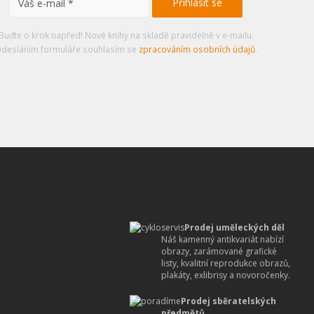
Buďte o krok napřed! Nové knihy na skladě pravidelně v e-mailu.
desláním formuláře souhlasím se
zpracováním osobních údajů
.
Prodej uměleckých děl
Náš kamenný antikvariát nabízí
obrazy, zarámované grafické
listy, kvalitní reprodukce obrazů,
plakáty, exlibrisy a novoročenky.
Prodej sběratelských
předmětů