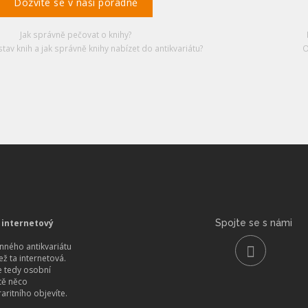
Dozvíte se v naší poradně
Jak správně pečovat o knihy?
stav knih a jak správně knihy nabízet do antikvariátu?
O
 internetový
Spojte se s námi
ného antikvariátu
než ta internetová.
 tedy osobní
itě něco
aritního objevíte.