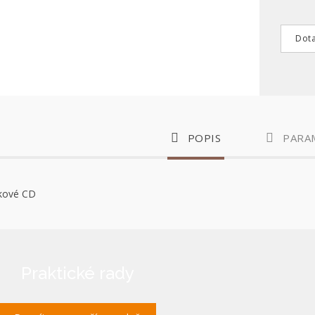
Dota
POPIS
PARA
ukové CD
Praktické rady