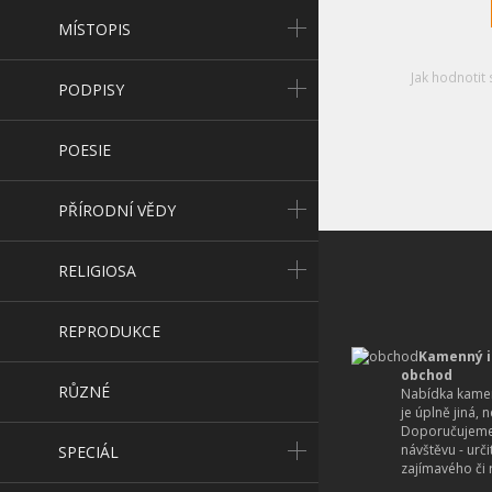
MÍSTOPIS
Jak hodnotit 
PODPISY
POESIE
PŘÍRODNÍ VĚDY
RELIGIOSA
REPRODUKCE
Kamenný i
obchod
RŮZNÉ
Nabídka kamen
je úplně jiná, 
Doporučujeme
návštěvu - urč
SPECIÁL
zajímavého či r