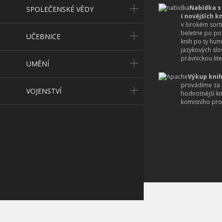
Nabídka s
SPOLEČENSKÉ VĚDY
i novějších k
v širokém sort
beletrie po po
UČEBNICE
knih po ty hum
jazykových slo
právnickou lite
UMĚNÍ
Výkup knih
provádíme za 
VOJENSTVÍ
hodnotnější k
komisního pro