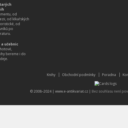
tarých
nih
imentu, od
ezii, od lékařských
oristické, od
vníků po
raturu.
 a učebnic
hotové,
nihy bereme i do
deje.
Knihy
Obchodní podmínky
Poradna
Kon
© 2008–2024 |
www.e-antikvariat.cz
|
Bez souhlasu není pov