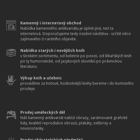
Kamenný i internetový obchod
Nabídka kamenného antikvariátu je úplně jiná, než ta
internetová. Doporučujeme tedy osobní návštěvu - určitě něco
zajímavého či raritního objevíte.
Nabídka starých i novějších knih
v širokém sortimentu, od beletrie po poezii, od lékařských knih
po ty humoristické, od jazykových slovníků po právnickou
literaturu.
Výkup knih a učebnic
provádíme za hotové, hodnotnější knihy bereme i do komisního
prodeje.
Prodej uměleckých děl
Náš kamenný antikvariát nabízí obrazy, zarámované grafické
listy, kvalitní reprodukce obrazů, plakáty, exlibrisy a
novoročenky.
Prodej sběratelských předmětů