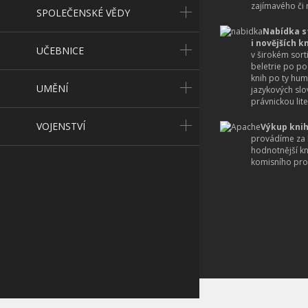
zajímavého či r
SPOLEČENSKÉ VĚDY
Nabídka s
i novějších k
UČEBNICE
v širokém sort
beletrie po po
knih po ty hum
UMĚNÍ
jazykových slo
právnickou lite
VOJENSTVÍ
Výkup knih
provádíme za 
hodnotnější k
komisního pro