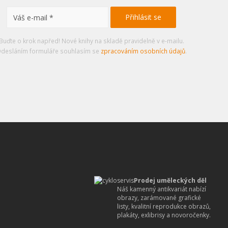
Buďte o krok napřed! Nové knihy na skladě pravidelně v e-mailu.
desláním formuláře souhlasím se
zpracováním osobních údajů
.
Prodej uměleckých děl
Náš kamenný antikvariát nabízí
obrazy, zarámované grafické
listy, kvalitní reprodukce obrazů,
plakáty, exlibrisy a novoročenky.