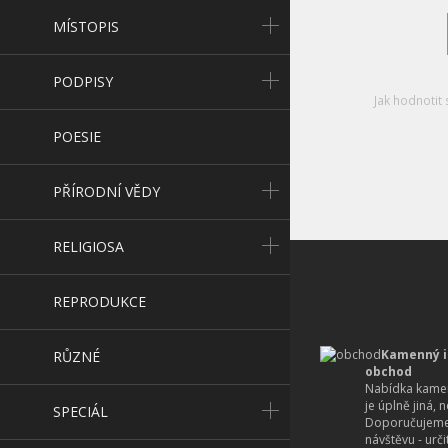
MÍSTOPIS
PODPISY
Jak hodnotit 
POESIE
PŘÍRODNÍ VĚDY
RELIGIOSA
REPRODUKCE
Kamenný i
RŮZNÉ
obchod
Nabídka kamen
je úplně jiná, 
SPECIÁL
Doporučujeme
návštěvu - urč