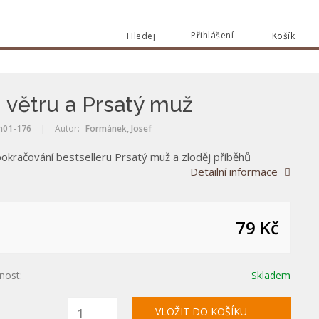
Přihlášení
Hledej
Košík
Vyhle
Vyhledat
 větru a Prsatý muž
01-176
|
Autor:
Formánek, Josef
pokračování bestselleru Prsatý muž a zloděj příběhů
Detailní informace
79 Kč
nost:
Skladem