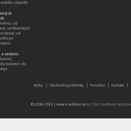
aritního objevíte.
tarých
nih
imentu, od
ezii, od lékařských
oristické, od
vníků po
raturu.
 a učebnic
hotové,
nihy bereme i do
deje.
Knihy
Obchodní podmínky
Poradna
Kontakt
© 2008–2024 |
www.e-antikvariat.cz
|
Bez souhlasu není pov