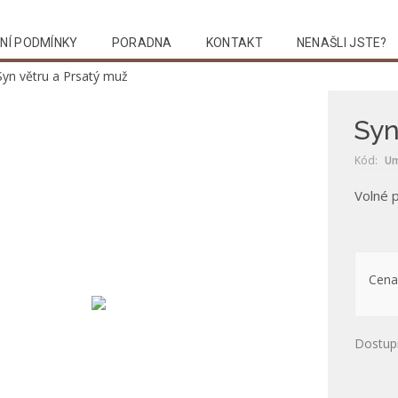
NÍ PODMÍNKY
PORADNA
KONTAKT
NENAŠLI JSTE?
Syn větru a Prsatý muž
Syn
Kód:
Um
Volné 
Cena
Dostup