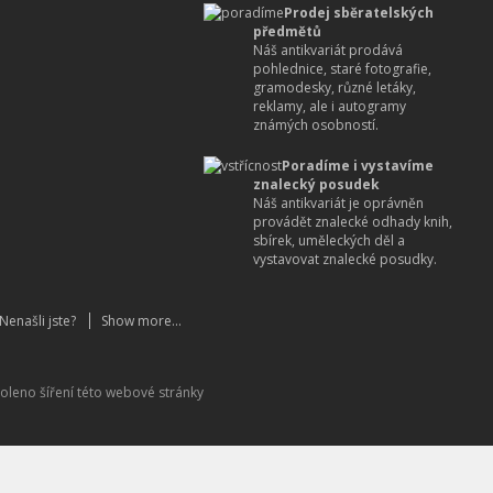
Prodej sběratelských
předmětů
Náš antikvariát prodává
pohlednice, staré fotografie,
gramodesky, různé letáky,
reklamy, ale i autogramy
známých osobností.
Poradíme i vystavíme
znalecký posudek
Náš antikvariát je oprávněn
provádět znalecké odhady knih,
sbírek, uměleckých děl a
vystavovat znalecké posudky.
Nenašli jste?
Show more...
oleno šíření této webové stránky