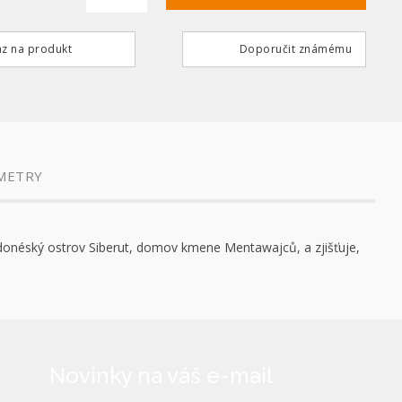
z na produkt
Doporučit známému
METRY
 indonéský ostrov Siberut, domov kmene Mentawajců, a zjišťuje,
Novinky na váš e-mail