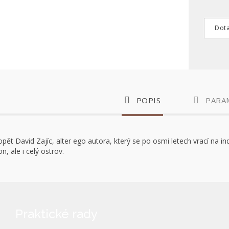
Dota
POPIS
PARA
opět David Zajíc, alter ego autora, který se po osmi letech vrací na
n, ale i celý ostrov.
Praktické rady