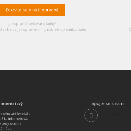
Dozvíte se v naší poradně
Jak správně pečovat o knihy?
stav knih a jak správně knihy nabízet do antikvariátu?
O
 internetový
Spojte se s námi
ného antikvariátu
Show more...
než ta internetová.
 tedy osobní
itě něco