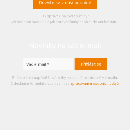
Dozvíte se v naší poradně
Jak správně pečovat o knihy?
Jak hodnotit stav knih a jak správně knihy nabízet do antikvariátu?
Novinky na váš e-mail
Buďte o krok napřed! Nové knihy na skladě pravidelně v e-mailu.
Odesláním formuláře souhlasím se
zpracováním osobních údajů
.