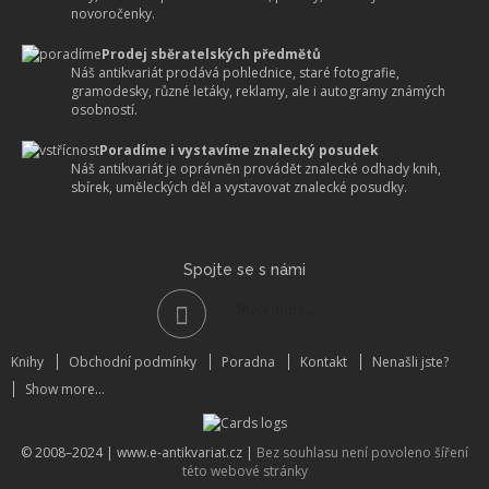
novoročenky.
Prodej sběratelských předmětů
Náš antikvariát prodává pohlednice, staré fotografie,
gramodesky, různé letáky, reklamy, ale i autogramy známých
osobností.
Poradíme i vystavíme znalecký posudek
Náš antikvariát je oprávněn provádět znalecké odhady knih,
sbírek, uměleckých děl a vystavovat znalecké posudky.
Spojte se s námi
Show more...
Knihy
Obchodní podmínky
Poradna
Kontakt
Nenašli jste?
Show more...
© 2008–2024 |
www.e-antikvariat.cz
|
Bez souhlasu není povoleno šíření
této webové stránky