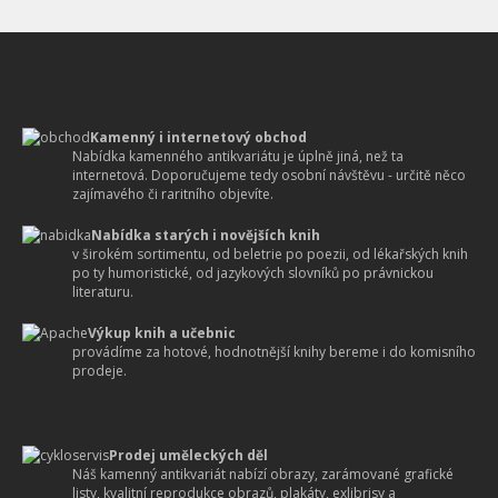
Kamenný i internetový obchod
Nabídka kamenného antikvariátu je úplně jiná, než ta
internetová. Doporučujeme tedy osobní návštěvu - určitě něco
zajímavého či raritního objevíte.
Nabídka starých i novějších knih
v širokém sortimentu, od beletrie po poezii, od lékařských knih
po ty humoristické, od jazykových slovníků po právnickou
literaturu.
Výkup knih a učebnic
provádíme za hotové, hodnotnější knihy bereme i do komisního
prodeje.
Prodej uměleckých děl
Náš kamenný antikvariát nabízí obrazy, zarámované grafické
listy, kvalitní reprodukce obrazů, plakáty, exlibrisy a