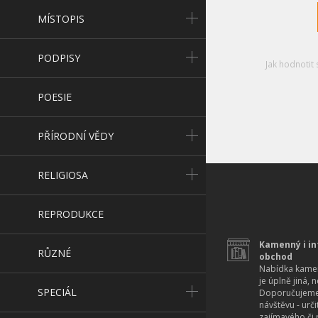
MÍSTOPIS
PODPISY
Jak hodnotit 
POESIE
PŘÍRODNÍ VĚDY
RELIGIOSA
REPRODUKCE
Kamenný i in
RŮZNÉ
obchod
Nabídka kamen
je úplně jiná, 
SPECIÁL
Doporučujeme
návštěvu - urč
zajímavého či r