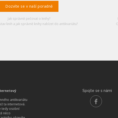
Dozvíte se v naší poradně
Jak správně pečovat o knihy?
stav knih a jak správně knihy nabízet do antikvariátu?
O
ternetový
Spojte se s námi
ného antikvariátu
než ta internetová.
 tedy osobní
itě něco
aritního objevíte.