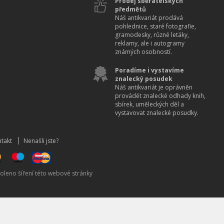
Prodej sběratelských
předmětů
Náš antikvariát prodává
pohlednice, staré fotografie,
gramodesky, různé letáky,
reklamy, ale i autogramy
známých osobností.
Poradíme i vystavíme
znalecký posudek
Náš antikvariát je oprávněn
provádět znalecké odhady knih,
sbírek, uměleckých děl a
vystavovat znalecké posudky.
takt
Nenašli jste?
oleno šíření této webové stránky