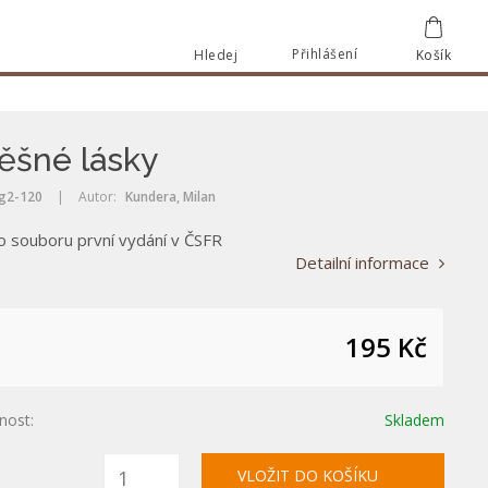
Přihlášení
Hledej
Košík
Vyhle
Vyhledat
šné lásky
g2-120
|
Autor:
Kundera, Milan
o souboru první vydání v ČSFR
Detailní informace
195 Kč
nost:
Skladem