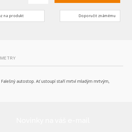
z na produkt
Doporučit známému
AMETRY
, Falešný autostop. Ať ustoupí staří mrtví mladým mrtvým,
Novinky na váš e-mail