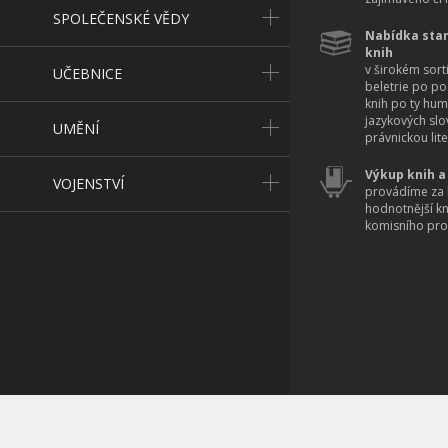
SPOLEČENSKÉ VĚDY
Nabídka star
knih
v širokém sort
UČEBNICE
beletrie po po
knih po ty hum
jazykových slo
UMĚNÍ
právnickou lite
Výkup knih a
VOJENSTVÍ
provádíme za 
hodnotnější k
komisního pro