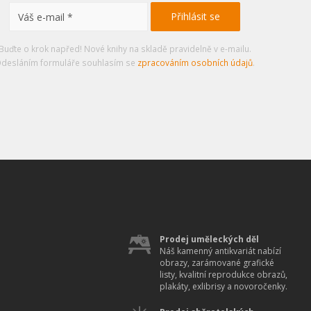
Buďte o krok napřed! Nové knihy na skladě pravidelně v e-mailu.
desláním formuláře souhlasím se
zpracováním osobních údajů
.
Prodej uměleckých děl
Náš kamenný antikvariát nabízí
obrazy, zarámované grafické
listy, kvalitní reprodukce obrazů,
plakáty, exlibrisy a novoročenky.