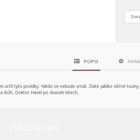
Dota
POPIS
PAR
ní určil tyto povídky. Nikdo se nebude smát. Zlaté jablko věčné touhy
a Bůh, Doktor Havel po dvaceti letech.
Praktické rady