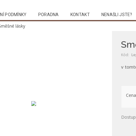
NÍ PODMÍNKY
PORADNA
KONTAKT
NENAŠLI JSTE?
Směšné lásky
Smě
Kód:
Le
v tomt
Cena
Dostup