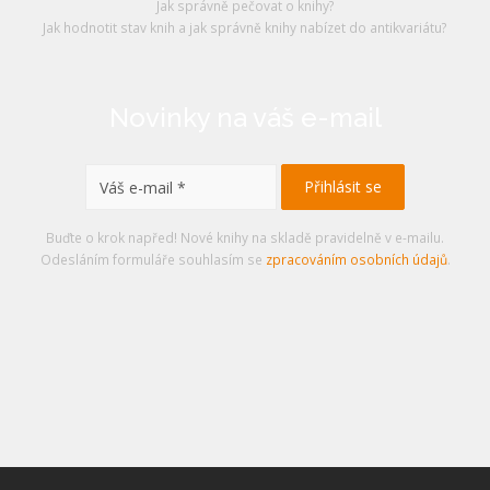
Jak správně pečovat o knihy?
Jak hodnotit stav knih a jak správně knihy nabízet do antikvariátu?
Novinky na váš e-mail
Buďte o krok napřed! Nové knihy na skladě pravidelně v e-mailu.
Odesláním formuláře souhlasím se
zpracováním osobních údajů
.