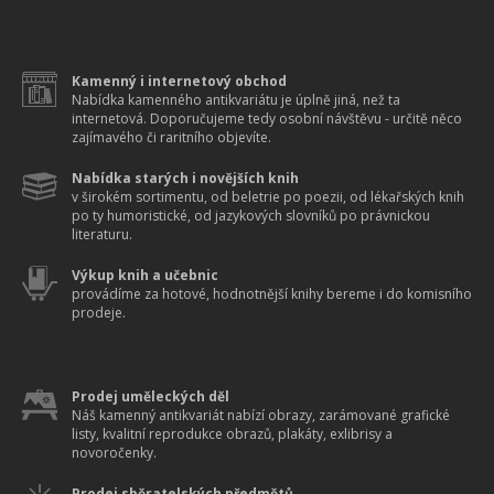
Kamenný i internetový obchod
Nabídka kamenného antikvariátu je úplně jiná, než ta
internetová. Doporučujeme tedy osobní návštěvu - určitě něco
zajímavého či raritního objevíte.
Nabídka starých i novějších knih
v širokém sortimentu, od beletrie po poezii, od lékařských knih
po ty humoristické, od jazykových slovníků po právnickou
literaturu.
Výkup knih a učebnic
provádíme za hotové, hodnotnější knihy bereme i do komisního
prodeje.
Prodej uměleckých děl
Náš kamenný antikvariát nabízí obrazy, zarámované grafické
listy, kvalitní reprodukce obrazů, plakáty, exlibrisy a
novoročenky.
Prodej sběratelských předmětů