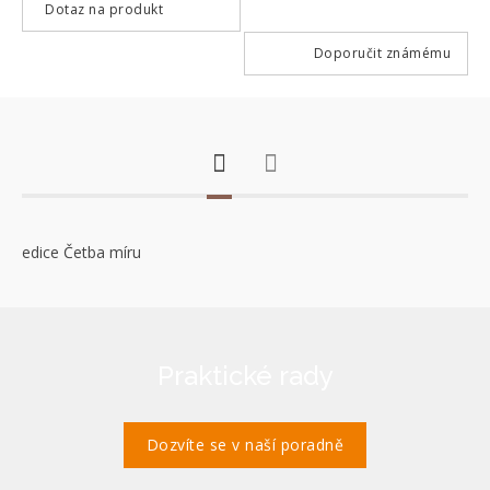
Dotaz na produkt
Doporučit známému
edice Četba míru
Praktické rady
Dozvíte se v naší poradně