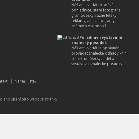
Náš antikvariát prodává
pohlednice, staré fotografie,
gramodesky, různé letáky,
reklamy, ale i autogramy
známých osobností.
Poradíme i vystavíme
znalecký posudek
Náš antikvariát je oprávněn
provádět znalecké odhady knih,
sbírek, uměleckých děl a
vystavovat znalecké posudky.
takt
Nenašli jste?
oleno šíření této webové stránky