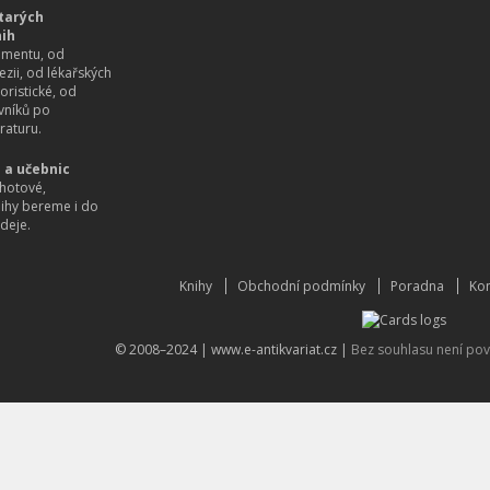
tarých
nih
imentu, od
ezii, od lékařských
oristické, od
vníků po
raturu.
 a učebnic
hotové,
nihy bereme i do
deje.
Knihy
Obchodní podmínky
Poradna
Kon
© 2008–2024 |
www.e-antikvariat.cz
|
Bez souhlasu není pov