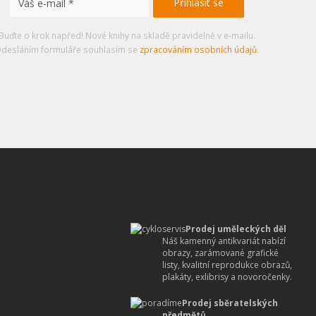
Buďte o krok napřed! Nové knihy na skladě pravidelně v e-mailu.
desláním formuláře souhlasím se
zpracováním osobních údajů
.
Prodej uměleckých děl
Náš kamenný antikvariát nabízí
obrazy, zarámované grafické
listy, kvalitní reprodukce obrazů,
plakáty, exlibrisy a novoročenky.
Prodej sběratelských
předmětů