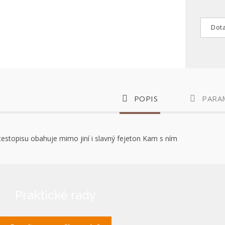
Dota
POPIS
PARA
estopisu obahuje mimo jiní i slavný fejeton Kam s ním
Praktické rady