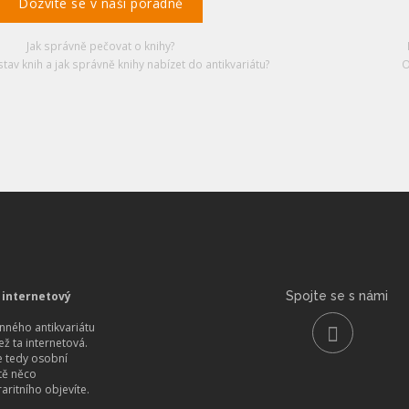
Dozvíte se v naší poradně
Jak správně pečovat o knihy?
stav knih a jak správně knihy nabízet do antikvariátu?
O
 internetový
Spojte se s námi
ného antikvariátu
než ta internetová.
 tedy osobní
itě něco
aritního objevíte.