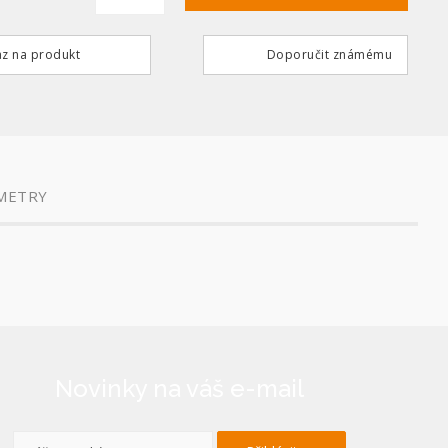
z na produkt
Doporučit známému
METRY
Novinky na váš e-mail