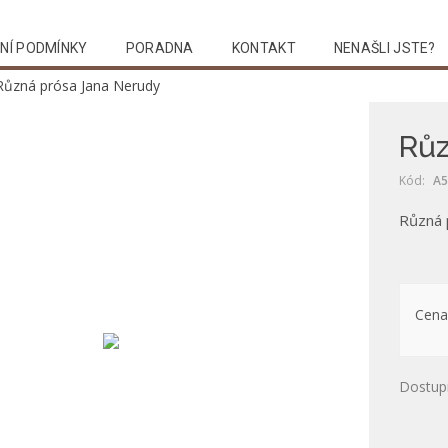
NÍ PODMÍNKY
PORADNA
KONTAKT
NENAŠLI JSTE?
Různá prósa Jana Nerudy
Růz
Kód:
A5
Různá 
Cena
Dostup