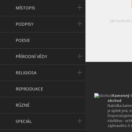
MÍSTOPIS
Jak hodnotit 
PODPISY
POESIE
PŘÍRODNÍ VĚDY
RELIGIOSA
REPRODUKCE
Kamenný i
obchod
RŮZNÉ
Nabídka kamen
je úplně jiná, 
Doporučujeme
návštěvu - urč
SPECIÁL
zajímavého či r