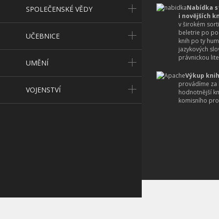
Nabídka s
SPOLEČENSKÉ VĚDY
i novějších k
v širokém sort
beletrie po po
UČEBNICE
knih po ty hum
jazykových slo
právnickou lite
UMĚNÍ
Výkup knih
provádíme za 
VOJENSTVÍ
hodnotnější k
komisního pro