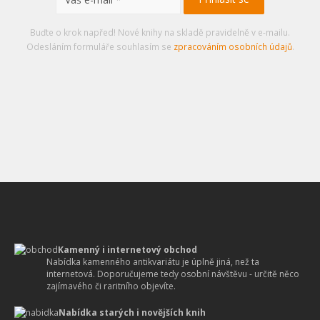
Buďte o krok napřed! Nové knihy na skladě pravidelně v e-mailu.
Odesláním formuláře souhlasím se
zpracováním osobních údajů
.
Kamenný i internetový obchod
Nabídka kamenného antikvariátu je úplně jiná, než ta
internetová. Doporučujeme tedy osobní návštěvu - určitě něco
zajímavého či raritního objevíte.
Nabídka starých i novějších knih