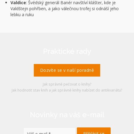
Valdice
: Švédský generál Banér navštíví klášter, kde je
Valdštejn pohřben, a jako válečnou trofej si odnáší jeho
lebku a ruku
Praktické rady
Dozvíte se v naší poradně
Jak správně pečovat o knihy?
Jak hodnotit stav knih a jak správně knihy nabízet do antikvariátu?
Novinky na váš e-mail