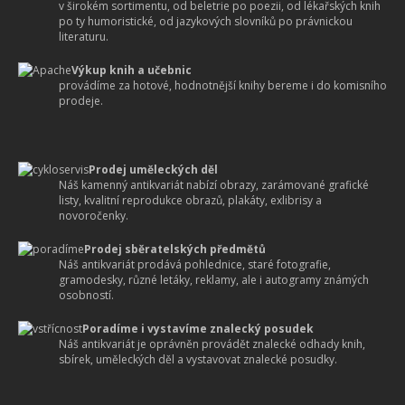
v širokém sortimentu, od beletrie po poezii, od lékařských knih
po ty humoristické, od jazykových slovníků po právnickou
literaturu.
Výkup knih a učebnic
provádíme za hotové, hodnotnější knihy bereme i do komisního
prodeje.
Prodej uměleckých děl
Náš kamenný antikvariát nabízí obrazy, zarámované grafické
listy, kvalitní reprodukce obrazů, plakáty, exlibrisy a
novoročenky.
Prodej sběratelských předmětů
Náš antikvariát prodává pohlednice, staré fotografie,
gramodesky, různé letáky, reklamy, ale i autogramy známých
osobností.
Poradíme i vystavíme znalecký posudek
Náš antikvariát je oprávněn provádět znalecké odhady knih,
sbírek, uměleckých děl a vystavovat znalecké posudky.