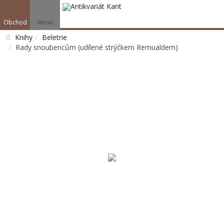
Obchod
Menu
Knihy
Beletrie
Rady snoubencům (udílené strýčkem Remualdem)
Vyhledat