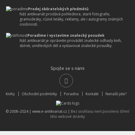
Prodej sběratelských předmětů
Náš antikvariát prodává pohlednice, staré fotografie,
gramodesky, různé letáky, reklamy, ale i autogramy známých
osobností.
Poradíme i vystavíme znalecký posudek
Náš antikvariát je oprávněn provádět znalecké odhady knih,
sbírek, uměleckých děl a vystavovat znalecké posudky.
Spojte se s námi
Knihy
Obchodní podmínky
Poradna
Kontakt
Nenašli jste?
© 2008–2024 |
www.e-antikvariat.cz
|
Bez souhlasu není povoleno šíření
této webové stránky