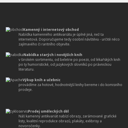
Kamenný i internetový obchod
Nabídka kamenného antikvariátu je úplně jiná, než ta
internetová. Doporučujeme tedy osobní návštěvu - určitě něco
zajímavého či raritního objevíte.
Nabídka starých i novějších knih
v širokém sortimentu, od beletrie po poezii, od lékařských knih
po ty humoristické, od jazykových slovníků po právnickou
literaturu.
Výkup knih a učebnic
provádíme za hotové, hodnotnější knihy bereme i do komisního
prodeje.
Prodej uměleckých děl
Náš kamenný antikvariát nabízí obrazy, zarámované grafické
listy, kvalitní reprodukce obrazů, plakáty, exlibrisy a
novoročenky.