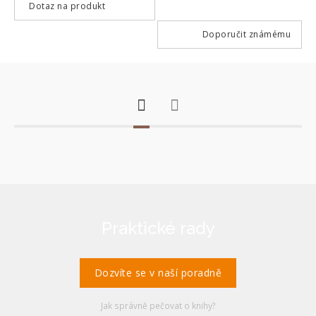
Dotaz na produkt
Doporučit známému
Praktické rady
Dozvíte se v naší poradně
Jak správně pečovat o knihy?