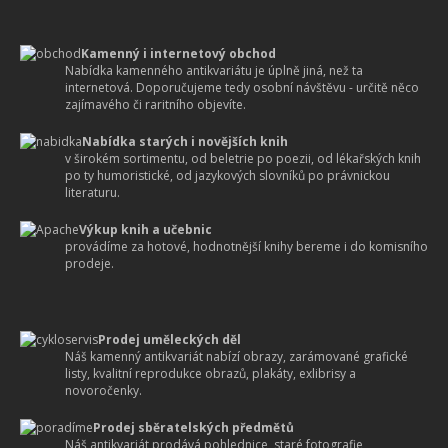
Kamenný i internetový obchod
Nabídka kamenného antikvariátu je úplně jiná, než ta
internetová. Doporučujeme tedy osobní návštěvu - určitě něco
zajímavého či raritního objevíte.
Nabídka starých i novějších knih
v širokém sortimentu, od beletrie po poezii, od lékařských knih
po ty humoristické, od jazykových slovníků po právnickou
literaturu.
Výkup knih a učebnic
provádíme za hotové, hodnotnější knihy bereme i do komisního
prodeje.
Prodej uměleckých děl
Náš kamenný antikvariát nabízí obrazy, zarámované grafické
listy, kvalitní reprodukce obrazů, plakáty, exlibrisy a
novoročenky.
Prodej sběratelských předmětů
Náš antikvariát prodává pohlednice, staré fotografie,