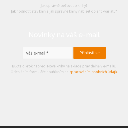
Jak správně pečovat o knihy?
Jak hodnotit stav knih a jak správně knihy nabízet do antikvariátu?
Novinky na váš e-mail
Buďte o krok napřed! Nové knihy na skladě pravidelně v e-mailu.
Odesláním formuláře souhlasím se
zpracováním osobních údajů
.