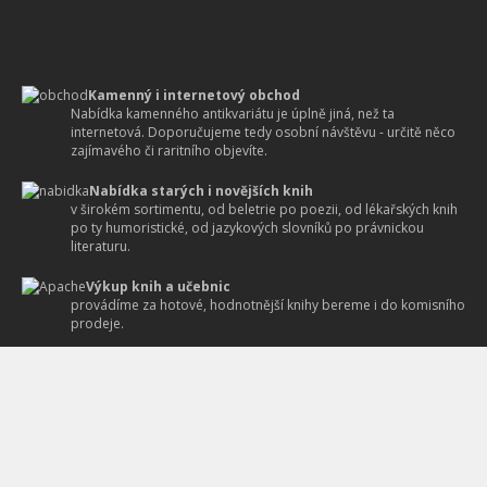
Kamenný i internetový obchod
Nabídka kamenného antikvariátu je úplně jiná, než ta
internetová. Doporučujeme tedy osobní návštěvu - určitě něco
zajímavého či raritního objevíte.
Nabídka starých i novějších knih
v širokém sortimentu, od beletrie po poezii, od lékařských knih
po ty humoristické, od jazykových slovníků po právnickou
literaturu.
Výkup knih a učebnic
provádíme za hotové, hodnotnější knihy bereme i do komisního
prodeje.
Prodej uměleckých děl
Náš kamenný antikvariát nabízí obrazy, zarámované grafické
listy, kvalitní reprodukce obrazů, plakáty, exlibrisy a
novoročenky.