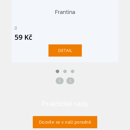
Frantina
59 Kč
DETAIL
Praktické rady
Dozvíte se v naší poradně