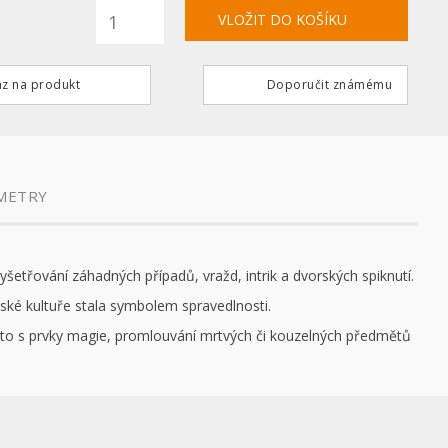
z na produkt
Doporučit známému
METRY
vyšetřování záhadných případů, vražd, intrik a dvorských spiknutí.
nské kultuře stala symbolem spravedlnosti.
sto s prvky magie, promlouvání mrtvých či kouzelných předmětů