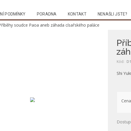
NÍ PODMÍNKY
PORADNA
KONTAKT
NENAŠLI JSTE?
Příběhy soudce Paoa aneb záhada císařského paláce
Pří
záh
Kód:
D1
Shi Yuk
Cena
Dostup