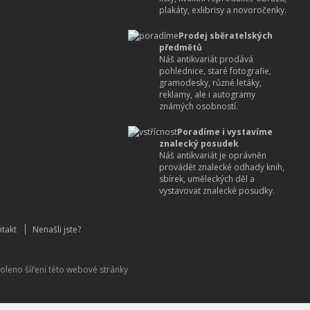
plakáty, exlibrisy a novoročenky.
Prodej sběratelských
předmětů
Náš antikvariát prodává
pohlednice, staré fotografie,
gramodesky, různé letáky,
reklamy, ale i autogramy
známých osobností.
Poradíme i vystavíme
znalecký posudek
Náš antikvariát je oprávněn
provádět znalecké odhady knih,
sbírek, uměleckých děl a
vystavovat znalecké posudky.
takt
Nenašli jste?
oleno šíření této webové stránky