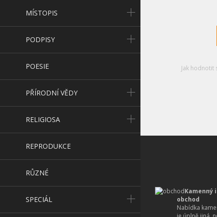
MÍSTOPIS
PODPISY
POESIE
Jak hodnotit 
PŘÍRODNÍ VĚDY
RELIGIOSA
REPRODUKCE
RŮZNÉ
Kamenný i
SPECIÁL
obchod
Nabídka kamen
je úplně jiná, 