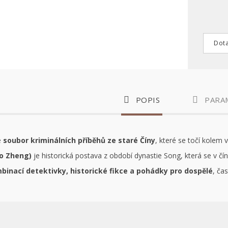
Dota
POPIS
PARA
e
soubor kriminálních příběhů ze staré Číny
, které se točí kolem 
o Zheng)
je historická postava z období dynastie Song, která se v čí
binací detektivky, historické fikce a pohádky pro dospělé
, ča