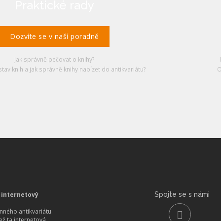
Praktické rady
Dozvíte se v naší poradně
Jak správně pečovat o knihy?
stav knih a jak správně knihy nabízet do antikvariátu?
O
 internetový
Spojte se s námi
ného antikvariátu
než ta internetová.