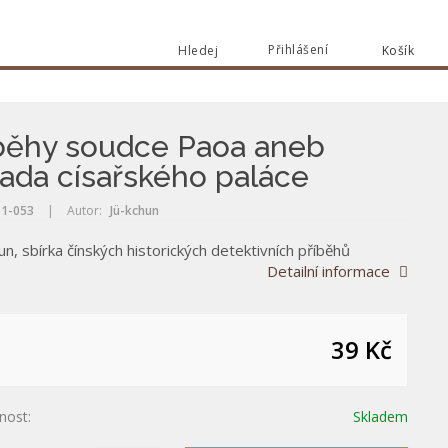
Přihlášení
Hledej
Košík
Vyhle
Vyhledat
běhy soudce Paoa aneb
ada císařského paláce
1-053
|
Autor:
Jü-kchun
un, sbírka čínských historických detektivních příběhů
Detailní informace
39 Kč
nost:
Skladem