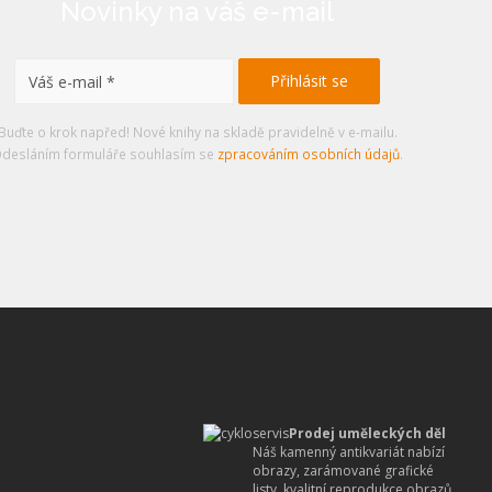
Novinky na váš e-mail
Buďte o krok napřed! Nové knihy na skladě pravidelně v e-mailu.
desláním formuláře souhlasím se
zpracováním osobních údajů
.
Prodej uměleckých děl
Náš kamenný antikvariát nabízí
obrazy, zarámované grafické
listy, kvalitní reprodukce obrazů,