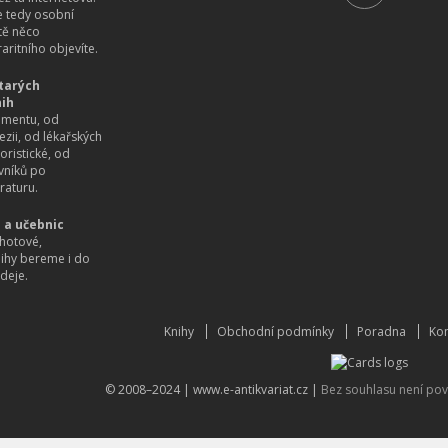
 tedy osobní
itě něco
aritního objevíte.
tarých
nih
imentu, od
ezii, od lékařských
oristické, od
vníků po
raturu.
 a učebnic
hotové,
nihy bereme i do
deje.
Knihy
Obchodní podmínky
Poradna
Kon
© 2008–2024 |
www.e-antikvariat.cz
|
Bez souhlasu není pov