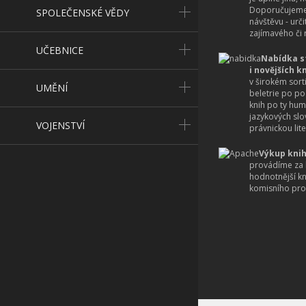
Doporučujeme
SPOLEČENSKÉ VĚDY
návštěvu - urč
zajímavého či r
UČEBNICE
Nabídka s
i novějších k
v širokém sort
UMĚNÍ
beletrie po po
knih po ty hum
jazykových slo
VOJENSTVÍ
právnickou lite
Výkup knih
provádíme za 
hodnotnější k
komisního pro