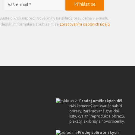
Buďte o krok napřed! Nové knihy na skladě pravidelně v e-mailu.
desláním formuláře souhlasím se
zpracováním osobních údajů
.
Prodej uměleckých děl
Náš kamenný antikvariát nabízí
obrazy, zarámované grafické
listy, kvalitní reprodukce obrazů,
plakáty, exlibrisy a novoročenky.
Prodej sběratelských