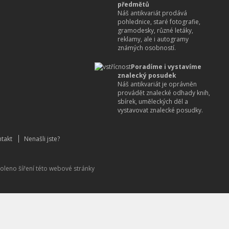
předmětů
Náš antikvariát prodává
pohlednice, staré fotografie,
gramodesky, různé letáky,
reklamy, ale i autogramy
známých osobností.
Poradíme i vystavíme
znalecký posudek
Náš antikvariát je oprávněn
provádět znalecké odhady knih,
sbírek, uměleckých děl a
vystavovat znalecké posudky.
takt
Nenašli jste?
oleno šíření této webové stránky