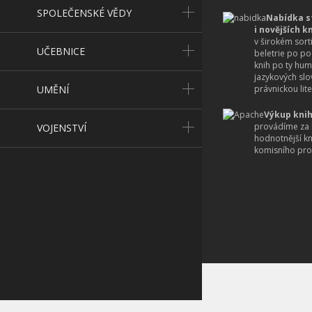
SPOLEČENSKÉ VĚDY
Nabídka s
i novějších k
v širokém sort
UČEBNICE
beletrie po po
knih po ty hum
jazykových slo
UMĚNÍ
právnickou lite
Výkup knih
provádíme za 
VOJENSTVÍ
hodnotnější k
komisního pro