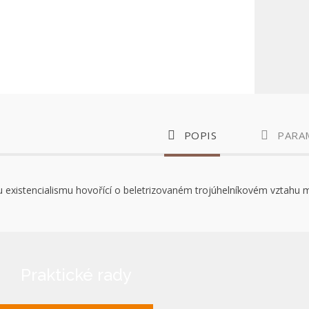
POPIS
PARA
u existencialismu hovořící o beletrizovaném trojúhelníkovém vztahu 
Praktické rady