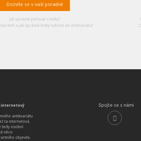
Dozvíte se v naší poradně
Jak správně pečovat o knihy?
stav knih a jak správně knihy nabízet do antikvariátu?
O
 internetový
Spojte se s námi
ného antikvariátu
než ta internetová.
 tedy osobní
itě něco
aritního objevíte.