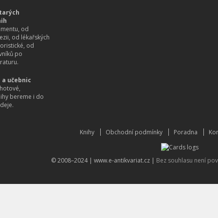
tarých
nih
imentu, od
ezii, od lékařských
oristické, od
vníků po
raturu.
 a učebnic
hotové,
nihy bereme i do
deje.
Knihy
Obchodní podmínky
Poradna
Kon
© 2008–2024 |
www.e-antikvariat.cz
|
Bez souhlasu není pov