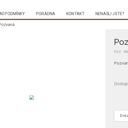
NÍ PODMÍNKY
PORADNA
KONTAKT
NENAŠLI JSTE?
Pozvaná
Po
Kód:
A0
Pozva
Dostup
Dota