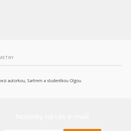
METRY
mezi autorkou, Sartrem a studentkou Olgou.
Novinky na váš e-mail