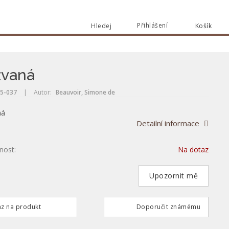
Přihlášení
Hledej
Košík
Vyhle
Vyhledat
zvaná
5-037
|
Autor:
Beauvoir, Simone de
ná
Detailní informace
nost:
Na dotaz
Upozornit mě
z na produkt
Doporučit známému