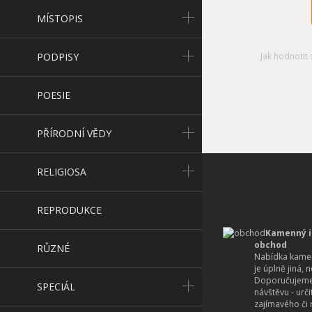
MÍSTOPIS
PODPISY
Jak hodnotit 
POESIE
PŘÍRODNÍ VĚDY
RELIGIOSA
REPRODUKCE
Kamenný i
obchod
RŮZNÉ
Nabídka kamen
je úplně jiná, 
Doporučujeme
SPECIÁL
návštěvu - urč
zajímavého či r