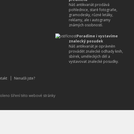
Náš antikvariát prodává
pohlednice, staré fotografie,
gramodesky, různé letáky,
reklamy, ale i autogramy
známých osobností.
Poradíme i vystavíme
znalecký posudek
Náš antikvariát je oprávněn
provádět znalecké odhady knih,
sbírek, uměleckých děl a
vystavovat znalecké posudky.
takt
Nenašli jste?
oleno šíření této webové stránky