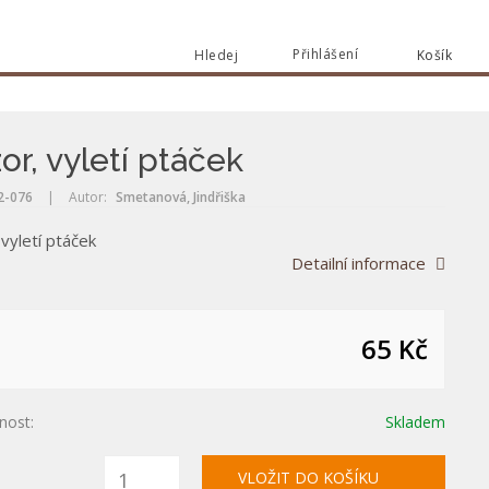
Přihlášení
Hledej
Košík
Vyhle
Vyhledat
or, vyletí ptáček
l2-076
|
Autor:
Smetanová, Jindřiška
vyletí ptáček
Detailní informace
65 Kč
nost:
Skladem