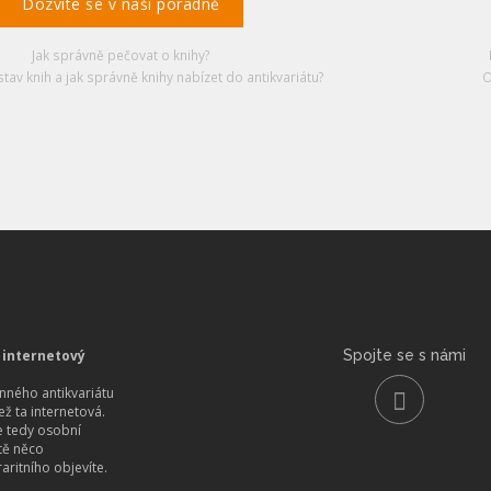
Dozvíte se v naší poradně
Jak správně pečovat o knihy?
stav knih a jak správně knihy nabízet do antikvariátu?
O
 internetový
Spojte se s námi
ného antikvariátu
než ta internetová.
 tedy osobní
itě něco
aritního objevíte.