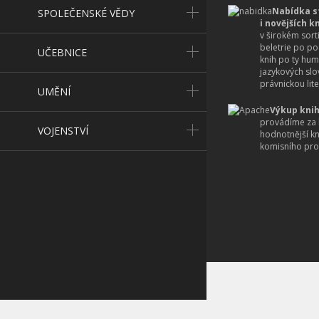
Nabídka s
SPOLEČENSKÉ VĚDY
i novějších k
v širokém sort
beletrie po po
UČEBNICE
knih po ty hum
jazykových slo
právnickou lite
UMĚNÍ
Výkup knih
provádíme za 
VOJENSTVÍ
hodnotnější k
komisního pro