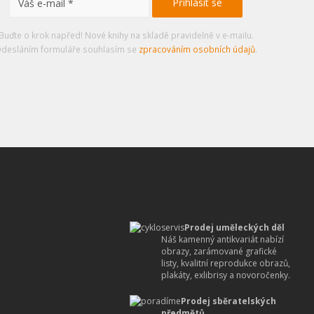
Buďte o krok napřed! Nové knihy na skladě pravidelně v e-mailu.
desláním formuláře souhlasím se
zpracováním osobních údajů
.
Prodej uměleckých děl
Náš kamenný antikvariát nabízí
obrazy, zarámované grafické
listy, kvalitní reprodukce obrazů,
plakáty, exlibrisy a novoročenky.
Prodej sběratelských
předmětů