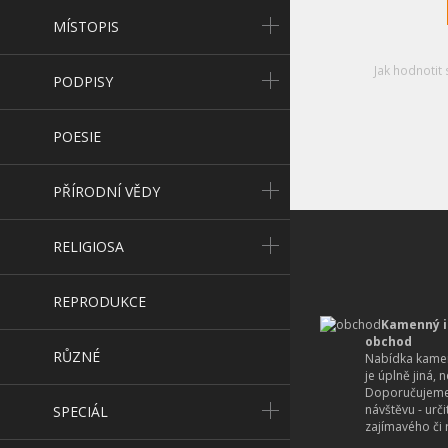
MÍSTOPIS
Jak hodnotit 
PODPISY
POESIE
PŘÍRODNÍ VĚDY
RELIGIOSA
REPRODUKCE
Kamenný i
obchod
RŮZNÉ
Nabídka kamen
je úplně jiná, 
Doporučujeme
návštěvu - urč
SPECIÁL
zajímavého či r