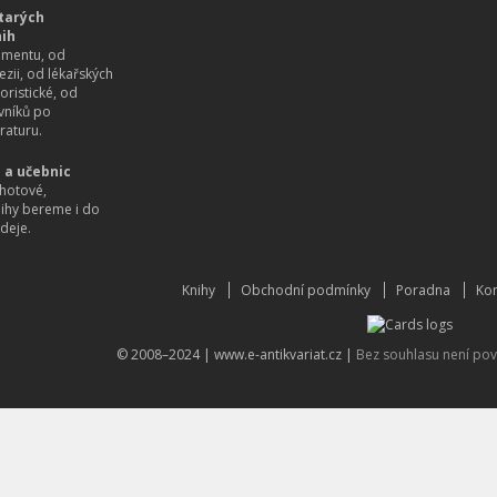
tarých
nih
imentu, od
ezii, od lékařských
oristické, od
vníků po
raturu.
 a učebnic
hotové,
nihy bereme i do
deje.
Knihy
Obchodní podmínky
Poradna
Kon
© 2008–2024 |
www.e-antikvariat.cz
|
Bez souhlasu není pov