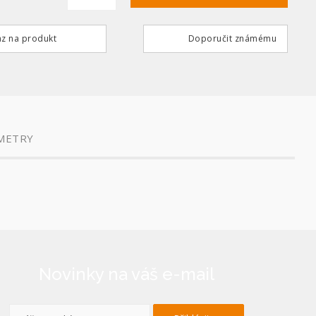
z na produkt
Doporučit známému
METRY
Novinky na váš e-mail