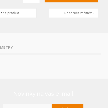
z na produkt
Doporučit známému
AMETRY
Novinky na váš e-mail