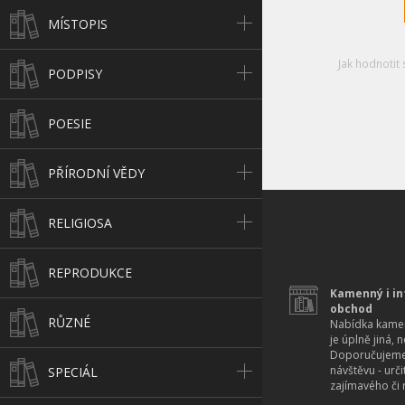
MÍSTOPIS
Jak hodnotit 
PODPISY
POESIE
PŘÍRODNÍ VĚDY
RELIGIOSA
REPRODUKCE
Kamenný i in
obchod
RŮZNÉ
Nabídka kamen
je úplně jiná, 
Doporučujeme
návštěvu - urč
SPECIÁL
zajímavého či r