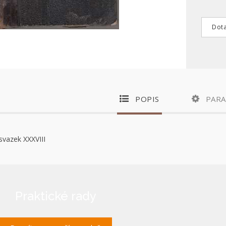
Dota
POPIS
PAR
svazek XXXVIII
Praktické rady