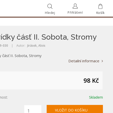
Přihlášení
Hledej
Košík
Vyhle
Vyhledat
ídky čásť II. Sobota, Stromy
9-030
|
Autor:
Jirásek, Alois
 čásť II. Sobota, Stromy
Detailní informace
98 Kč
nost:
Skladem