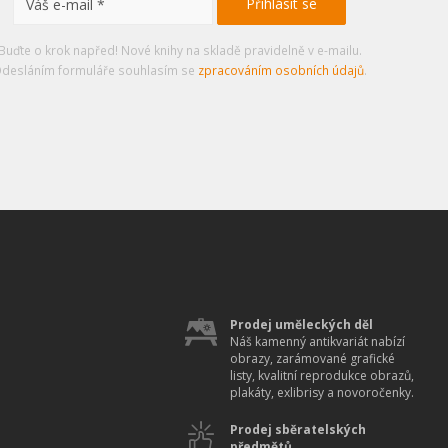
Buďte o krok napřed! Nové knihy na skladě pravidelně v e-mailu.
desláním formuláře souhlasím se
zpracováním osobních údajů
.
Prodej uměleckých děl
Náš kamenný antikvariát nabízí
obrazy, zarámované grafické
listy, kvalitní reprodukce obrazů,
plakáty, exlibrisy a novoročenky.
Prodej sběratelských
předmětů