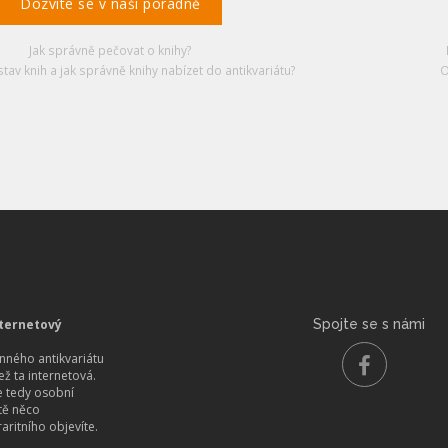
Dozvíte se v naší poradně
Jak správně pečovat o knihy?
stav knih a jak správně knihy nabízet do antikvariátu?
O
ternetový
Spojte se s námi
ného antikvariátu
než ta internetová.
 tedy osobní
itě něco
aritního objevíte.