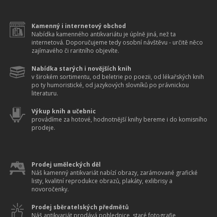
Kamenný i internetový obchod
Nabídka kamenného antikvariátu je úplně jiná, než ta
internetová. Doporučujeme tedy osobní návštěvu - určitě něco
zajímavého či raritního objevíte.
Nabídka starých i novějších knih
v širokém sortimentu, od beletrie po poezii, od lékařských knih
po ty humoristické, od jazykových slovníků po právnickou
literaturu.
Výkup knih a učebnic
provádíme za hotové, hodnotnější knihy bereme i do komisního
prodeje.
Prodej uměleckých děl
Náš kamenný antikvariát nabízí obrazy, zarámované grafické
listy, kvalitní reprodukce obrazů, plakáty, exlibrisy a
novoročenky.
Prodej sběratelských předmětů
Náš antikvariát prodává pohlednice, staré fotografie,