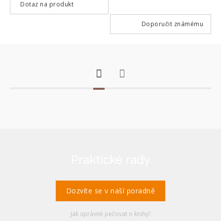
Dotaz na produkt
Doporučit známému
Praktické rady
Dozvíte se v naší poradně
Jak správně pečovat o knihy?