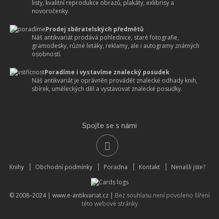
listy, kvalitní reprodukce obrazů, plakáty, exlibrisy a
novoročenky.
Prodej sběratelských předmětů
Náš antikvariát prodává pohlednice, staré fotografie,
gramodesky, různé letáky, reklamy, ale i autogramy známých
osobností.
Poradíme i vystavíme znalecký posudek
Náš antikvariát je oprávněn provádět znalecké odhady knih,
sbírek, uměleckých děl a vystavovat znalecké posudky.
Spojte se s námi
Knihy
Obchodní podmínky
Poradna
Kontakt
Nenašli jste?
© 2008–2024 |
www.e-antikvariat.cz
|
Bez souhlasu není povoleno šíření
této webové stránky