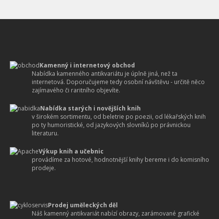
Kamenný i internetový obchod
Nabídka kamenného antikvariátu je úplně jiná, než ta
internetová. Doporučujeme tedy osobní návštěvu - určitě něco
zajímavého či raritního objevíte.
Nabídka starých i novějších knih
v širokém sortimentu, od beletrie po poezii, od lékařských knih
po ty humoristické, od jazykových slovníků po právnickou
literaturu.
Výkup knih a učebnic
provádíme za hotové, hodnotnější knihy bereme i do komisního
prodeje.
Prodej uměleckých děl
Náš kamenný antikvariát nabízí obrazy, zarámované grafické