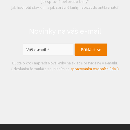
Jak správně pečovat o knihy?
Jak hodnotit stav knih a jak správně knihy nabízet do antikvariátu?
Novinky na váš e-mail
Buďte o krok napřed! Nové knihy na skladě pravidelně v e-mailu.
Odesláním formuláře souhlasím se
zpracováním osobních údajů
.