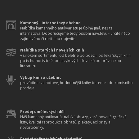
Kamenný i internetový obchod
Nabídka kamenného antikvariátu je úplně jiná, než ta
internetová. Doporučujeme tedy osobní návštěvu - určitě něco
zajímavého či raritního objevíte.
Nabídka starých i novějších knih
v širokém sortimentu, od beletrie po poezii, od lékařských knih
po ty humoristické, od jazykových slovníků po právnickou
literaturu.
Výkup knih a učebnic
provádíme za hotové, hodnotnější knihy bereme i do komisního
prodeje.
Prodej uměleckých děl
Náš kamenný antikvariát nabízí obrazy, zarámované grafické
listy, kvalitní reprodukce obrazů, plakáty, exlibrisy a
novoročenky.
Prodej sběratelských předmětů