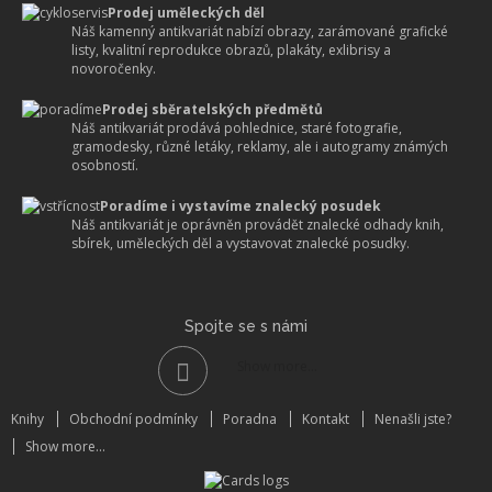
Prodej uměleckých děl
Náš kamenný antikvariát nabízí obrazy, zarámované grafické
listy, kvalitní reprodukce obrazů, plakáty, exlibrisy a
novoročenky.
Prodej sběratelských předmětů
Náš antikvariát prodává pohlednice, staré fotografie,
gramodesky, různé letáky, reklamy, ale i autogramy známých
osobností.
Poradíme i vystavíme znalecký posudek
Náš antikvariát je oprávněn provádět znalecké odhady knih,
sbírek, uměleckých děl a vystavovat znalecké posudky.
Spojte se s námi
Show more...
Knihy
Obchodní podmínky
Poradna
Kontakt
Nenašli jste?
Show more...