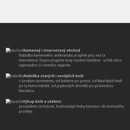
Kamenný i internetový obchod
Nabídka kamenného antikvariátu je úplně jiná, než ta
internetová. Doporučujeme tedy osobní návštěvu - určitě něco
zajímavého či raritního objevíte.
Nabídka starých i novějších knih
v širokém sortimentu, od beletrie po poezii, od lékařských knih
po ty humoristické, od jazykových slovníků po právnickou
literaturu.
Výkup knih a učebnic
provádíme za hotové, hodnotnější knihy bereme i do komisního
prodeje.