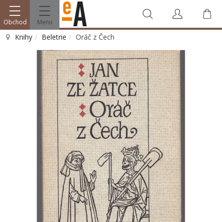
Obchod
Menu
Knihy
Beletrie
Oráč z Čech
Vyhledat