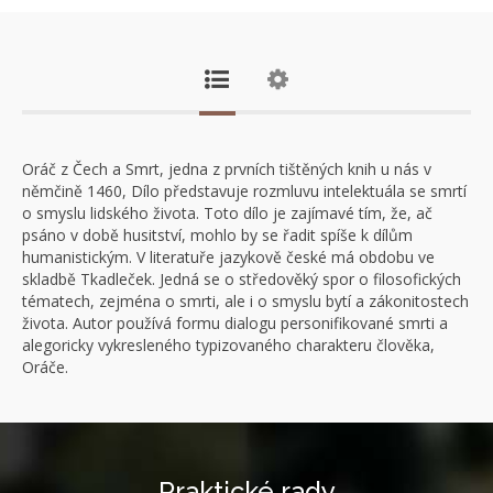
Oráč z Čech a Smrt, jedna z prvních tištěných knih u nás v
němčině 1460, Dílo představuje rozmluvu intelektuála se smrtí
o smyslu lidského života. Toto dílo je zajímavé tím, že, ač
psáno v době husitství, mohlo by se řadit spíše k dílům
humanistickým. V literatuře jazykově české má obdobu ve
skladbě Tkadleček. Jedná se o středověký spor o filosofických
tématech, zejména o smrti, ale i o smyslu bytí a zákonitostech
života. Autor používá formu dialogu personifikované smrti a
alegoricky vykresleného typizovaného charakteru člověka,
Oráče.
Praktické rady