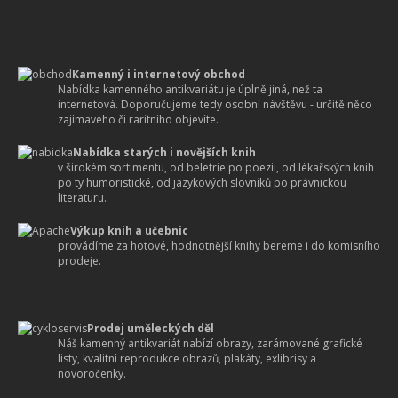
Kamenný i internetový obchod
Nabídka kamenného antikvariátu je úplně jiná, než ta
internetová. Doporučujeme tedy osobní návštěvu - určitě něco
zajímavého či raritního objevíte.
Nabídka starých i novějších knih
v širokém sortimentu, od beletrie po poezii, od lékařských knih
po ty humoristické, od jazykových slovníků po právnickou
literaturu.
Výkup knih a učebnic
provádíme za hotové, hodnotnější knihy bereme i do komisního
prodeje.
Prodej uměleckých děl
Náš kamenný antikvariát nabízí obrazy, zarámované grafické
listy, kvalitní reprodukce obrazů, plakáty, exlibrisy a
novoročenky.