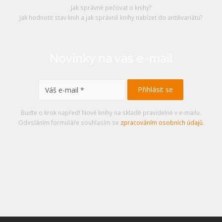
Jak správně pečovat o knihy?
Jak hodnotit stav knih a jak správně knihy nabízet do antikvariátu?
Novinky na váš e-mail
Buďte o krok napřed! Nové knihy na skladě pravidelně v e-mailu.
Odesláním formuláře souhlasím se
zpracováním osobních údajů
.