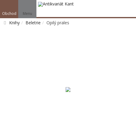
Obchod
Menu
Knihy
Beletrie
Opilý prales
Vyhledat