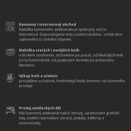
Kamenný i internetový obchod
Nabídka kamenného antikvariátu je úplně jiná, než ta
internetová. Doporučujeme tedy osobní návštěvu - určitě něco
zajímavého či raritního objevíte.
Nabídka starých i novějších knih
v širokém sortimentu, od beletrie po poezii, od lékařských knih
po ty humoristické, od jazykových slovníků po právnickou
literaturu.
Výkup knih a učebnic
provádíme za hotové, hodnotnější knihy bereme i do komisního
prodeje.
Prodej uměleckých děl
Náš kamenný antikvariát nabízí obrazy, zarámované grafické
listy, kvalitní reprodukce obrazů, plakáty, exlibrisy a
novoročenky.